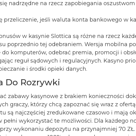
ię nadrzędne na rzecz zapobiegania oszustwom i 
przeliczenie, jeśli waluta konta bankowego w kasy
nusów w kasynie Slottica są różne na rzecz każ
u poprzednio tej odebraniem. Wersja mobilna p
do komputerów, odebrać premia, promocji i obsługi
zegając reguł sądowych i regulacyjnych. Kasyno pr
eczanie i środki opieki danych.
na Do Rozrywki
wać zabawy kasynowe z brakiem konieczności do
żych graczy, którzy chcą zapoznać się wraz z ofe
tu są najczęściej zredukowane czasowo i mają ok
 w pełni wykorzystać te możliwości. Dla każdego 
 przy wykonaniu depozytu na przynajmniej 70 ZŁ.