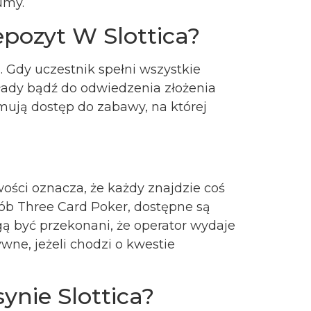
umy.
pozyt W Slottica?
 Gdy uczestnik spełni wszystkie
łady bądź do odwiedzenia złożenia
ymują dostęp do zabawy, na której
ości oznacza, że ​​każdy znajdzie coś
sób Three Card Poker, dostępne są
gą być przekonani, że operator wydaje
ywne, jeżeli chodzi o kwestie
nie Slottica?