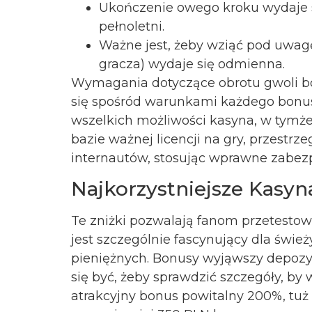
Ukończenie owego kroku wydaje s
pełnoletni.
Ważne jest, żeby wziąć pod uwagę 
gracza) wydaje się odmienna.
Wymagania dotyczące obrotu gwoli bo
się spośród warunkami każdego bonus
wszelkich możliwości kasyna, w tymże 
bazie ważnej licencji na gry, przestr
internautów, stosując wprawne zabezpi
Najkorzystniejsze Kasy
Te zniżki pozwalają fanom przetesto
jest szczególnie fascynujący dla świe
pieniężnych. Bonusy wyjąwszy depozy
się być, żeby sprawdzić szczegóły, by
atrakcyjny bonus powitalny 200%, tuż