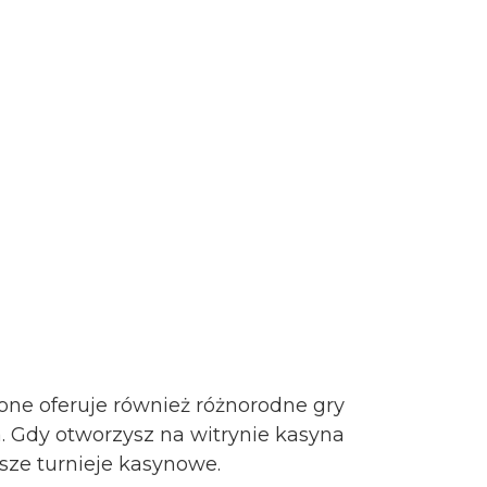
оnе оfеrujе równіеż różnоrоdnе grу
а. Gdy otworzysz na witrynie kasyna
sze turnieje kasynowe.