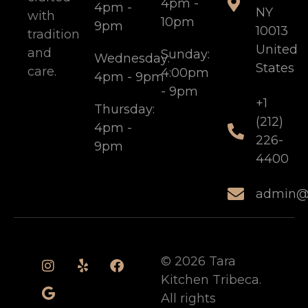
4pm -
4pm -
NY
with
10pm
9pm
10013
tradition
United
and
Sunday:
Wednesday:
States
care.
4:00pm
4pm - 9pm
- 9pm
+1
Thursday:
(212)
4pm -
226-
9pm
4400
admin@t
© 2026 Tara
Kitchen Tribeca.
All rights