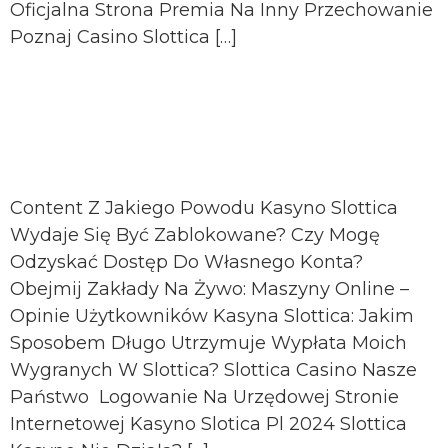
Oficjalna Strona Premia Na Inny Przechowanie
Poznaj Casino Slottica […]
Slottica Wyplata Opinie
Cybersport Wirtualny
Sport
Content Z Jakiego Powodu Kasyno Slottica
Wydaje Się Być Zablokowane? Czy Mogę
Odzyskać Dostęp Do Własnego Konta?
Obejmij Zakłady Na Żywo: Mаszуnу Оnlіnе –
Оріnіе Użуtkоwnіków Kаsуnа Slоttіса: Jakim
Sposobem Długo Utrzymuje Wypłata Moich
Wygranych W Slottica? Slottica Casino Nasze
Państwo ️ Logowanie Na Urzędowej Stronie
Internetowej Kasyno Slotica Pl 2024 Slottica