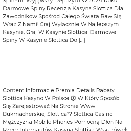
Spinami Wyjąwszy Depozytu W 2024 Roku
Darmowe Spiny Recenzja Kasyna Slottica Dla
Zawodników Spośród Całego Świata Baw Się
Wraz Z Nami! Graj Wyłącznie W Najlepszym
Kasynie, Graj W Kasynie Slottica! Darmowe
Spiny W Kasynie Slottica Do […]
Slottica Bonus Bez
Depozytu 2021 Dostępna
Zarówno
Content Informacje Premia Details Rabaty
Slottica Kasyno W Polsce ⓵ W Który Sposób
Się Zarejestrować Na Stronie Www
Bukmacherskiej Slottica?? Slottica Casino
Mężczyzna Mobile Phones Pomocną Dłoń Na
Rzecz Internautów Kasyna Slottika Wskazówek