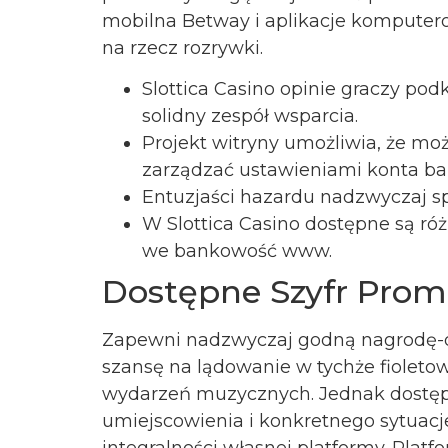
mobilna Betway i aplikacje komputero
na rzecz rozrywki.
Slottica Casino opinie graczy pod
solidny zespół wsparcia.
Projekt witryny umożliwia, że mo
zarządzać ustawieniami konta b
Entuzjaści hazardu nadzwyczaj sp
W Slottica Casino dostępne są róż
we bankowość www.
Dostępne Szyfr Promo
Zapewni nadzwyczaj godną nagrodę-da
szansę na lądowanie w tychże fioletow
wydarzeń muzycznych. Jednak dostępno
umiejscowienia i konkretnego sytuacje