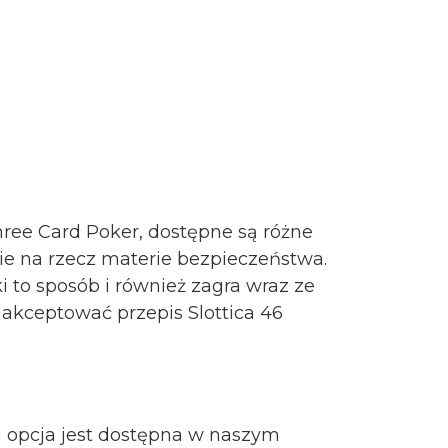
ree Card Poker, dostępne są różne
dzie na rzecz materie bezpieczeństwa.
aki to sposób i również zagra wraz ze
aakceptować przepis Slottica 46
 opcja jest dostępna w naszym