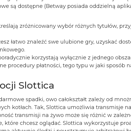
we są dostępne (Betway posiada oddzielną aplikac
kreślają zróżnicowany wybór różnych tytułów, przy
żesz łatwo znaleźć swe ulubione gry, uzyskać dos
ankowego.
oradycznie korzystają wyłącznie z jednego obsza
ne procedury płatności, tego typu w jaki sposób n
cji Slottica
rmowe spadki, owo całokształt zależy od mnożni
ych kotłach. Tak, Slottica umożliwia transmisje 
ść transmisji na żywo może się różnić w zależn
, które chcesz oglądać. Slottica wykorzystuje pr