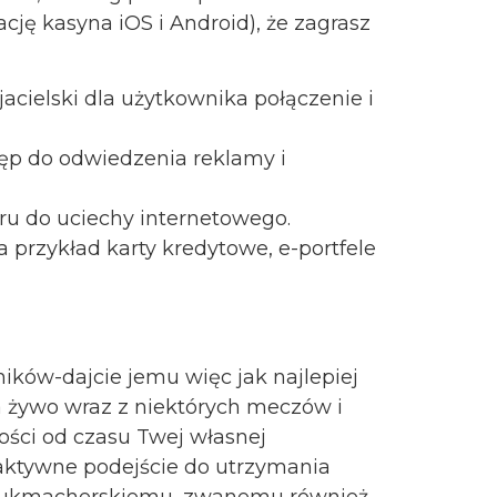
ję kasyna iOS i Android), że zagrasz
jacielski dla użytkownika połączenie i
tęp do odwiedzenia reklamy i
ru do uciechy internetowego.
a przykład karty kredytowe, e-portfele
ków-dajcie jemu więc jak najlepiej
na żywo wraz z niektórych meczów i
ości od czasu Twej własnej
oaktywne podejście do utrzymania