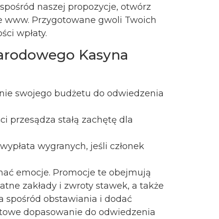
 spośród naszej propozycje, otwórz
nie www. Przygotowane gwoli Twoich
ści wpłaty.
ynarodowego Kasyna
enie swojego budżetu do odwiedzenia
ci przesądza stałą zachętę dla
ypłata wygranych, jeśli członek
ymać emocje. Promocje te obejmują
tne zakłady i zwroty stawek, a także
a spośród obstawiania i dodać
ntowe dopasowanie do odwiedzenia