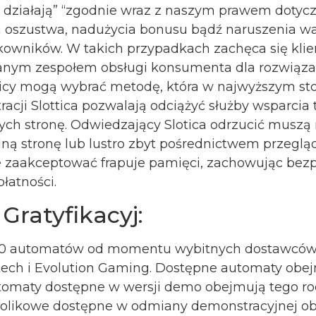
e i działają” “zgodnie wraz z naszym prawem doty
oszustwa, nadużycia bonusu bądź naruszenia waru
kowników. W takich przypadkach zachęca się kli
nym zespołem obsługi konsumenta dla rozwiązani
nicy mogą wybrać metodę, która w najwyższym st
racji Slottica pozwalają odciążyć służby wsparcia
ych stronę. Odwiedzający Slotica odrzucić muszą
alną stronę lub lustro zbyt pośrednictwem przeglą
 zaakceptować frapuje pamięci, zachowując bezpie
płatności.
Gratyfikacyj:
000 automatów od momentu wybitnych dostawców
ech i Evolution Gaming. Dostępne automaty obejm
Automaty dostępne w wersji demo obejmują tego r
y stolikowe dostępne w odmiany demonstracyjnej 