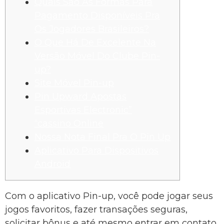
Quais São As Formas Para
Pagamento Disponíveis Pra
Os Jogadores Brasileiros?
O Que Há De Excelente Na
Versão Móvel Do Clube Pin-
up?
Site Móvel Pin-up
Pin Upward Apostas
Esportivas Electronic”
“cassino Online
Nossa Nota Final Pra O Pin Up
Aplicativo Para Dispositivos
Android
Com o aplicativo Pin-up, você pode jogar seus
jogos favoritos, fazer transações seguras,
solicitar bônus e até mesmo entrar em contato