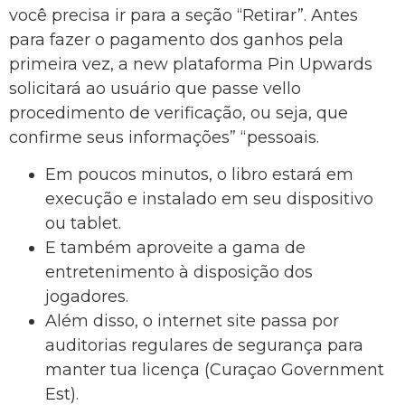
você precisa ir para a seção “Retirar”. Antes
para fazer o pagamento dos ganhos pela
primeira vez, a new plataforma Pin Upwards
solicitará ao usuário que passe vello
procedimento de verificação, ou seja, que
confirme seus informações” “pessoais.
Em poucos minutos, o libro estará em
execução e instalado em seu dispositivo
ou tablet.
E também aproveite a gama de
entretenimento à disposição dos
jogadores.
Além disso, o internet site passa por
auditorias regulares de segurança para
manter tua licença (Curaçao Government
Est).