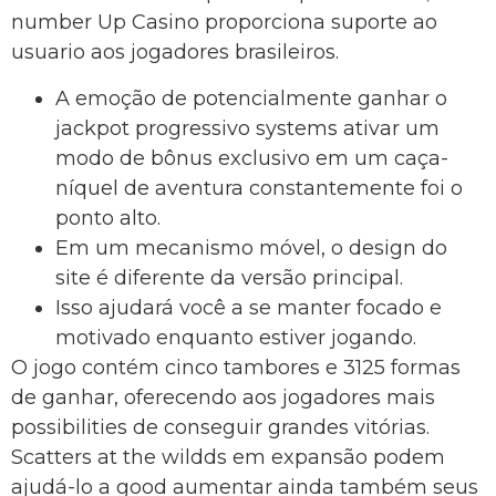
number Up Casino proporciona suporte ao
usuario aos jogadores brasileiros.
A emoção de potencialmente ganhar o
jackpot progressivo systems ativar um
modo de bônus exclusivo em um caça-
níquel de aventura constantemente foi o
ponto alto.
Em um mecanismo móvel, o design do
site é diferente da versão principal.
Isso ajudará você a se manter focado e
motivado enquanto estiver jogando.
O jogo contém cinco tambores e 3125 formas
de ganhar, oferecendo aos jogadores mais
possibilities de conseguir grandes vitórias.
Scatters at the wildds em expansão podem
ajudá-lo a good aumentar ainda também seus