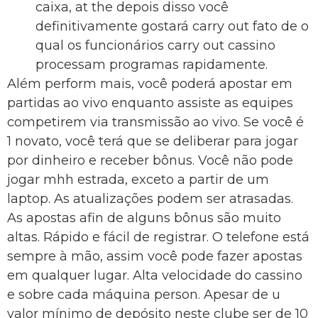
caixa, at the depois disso você
definitivamente gostará carry out fato de o
qual os funcionários carry out cassino
processam programas rapidamente.
Além perform mais, você poderá apostar em
partidas ao vivo enquanto assiste as equipes
competirem via transmissão ao vivo. Se você é
1 novato, você terá que se deliberar para jogar
por dinheiro e receber bônus. Você não pode
jogar mhh estrada, exceto a partir de um
laptop. As atualizações podem ser atrasadas.
As apostas afin de alguns bônus são muito
altas. Rápido e fácil de registrar. O telefone está
sempre à mão, assim você pode fazer apostas
em qualquer lugar. Alta velocidade do cassino
e sobre cada máquina person. Apesar de u
valor mínimo de depósito neste clube ser de 10