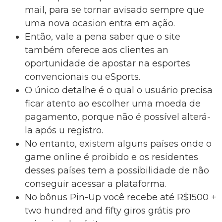
mail, para se tornar avisado sempre que
uma nova ocasion entra em ação.
Então, vale a pena saber que o site
também oferece aos clientes an
oportunidade de apostar na esportes
convencionais ou eSports.
O único detalhe é o qual o usuário precisa
ficar atento ao escolher uma moeda de
pagamento, porque não é possível alterá-
la após u registro.
No entanto, existem alguns países onde o
game online é proibido e os residentes
desses países tem a possibilidade de não
conseguir acessar a plataforma.
No bônus Pin-Up você recebe até R$1500 +
two hundred and fifty giros grátis pro