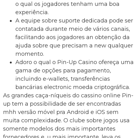
o qual os jogadores tenham uma boa
experiência.
A equipe sobre suporte dedicada pode ser
contatada durante meio de vários canais,
facilitando aos jogadores an obtenção da
ajuda sobre que precisam a new qualquer
momento.
Adoro o qual o Pin-Up Casino ofereça uma
gama de opções para pagamento,
incluindo e-wallets, transferências
bancárias electronic moeda criptográfica.
As grandes caça-níqueis do cassino online Pin-
up tem a possibilidade de ser encontradas
mhh versão móvel pra Android e iOS sem
muita complexidade. O clube sobre jogos usa
somente modelos dos mais importantes
fornecedores e, u mais importante, leva os