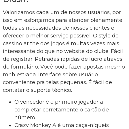
Valorizamos cada um de nossos usuários, por
isso em esforçamos para atender plenamente
todas as necessidades de nossos clientes e
oferecer o melhor serviço possível. O style do
cassino at the dos jogos é muitas vezes mais
interessante do que no website do clube. Fácil
de registrar. Retiradas rápidas de lucro através
do formulário. Você pode fazer apostas mesmo
mhh estrada. Interface sobre usuário
conveniente pra telas pequenas. É fácil de
contatar o suporte técnico.
O vencedor é o primeiro jogador a
completar corretamente o cartão de
número.
Crazy Monkey A é uma caça-níqueis