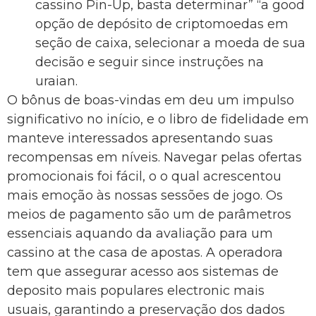
cassino Pin-Up, basta determinar” “a good
opção de depósito de criptomoedas em
seção de caixa, selecionar a moeda de sua
decisão e seguir since instruções na
uraian.
O bônus de boas-vindas em deu um impulso
significativo no início, e o libro de fidelidade em
manteve interessados apresentando suas
recompensas em níveis. Navegar pelas ofertas
promocionais foi fácil, o o qual acrescentou
mais emoção às nossas sessões de jogo. Os
meios de pagamento são um de parâmetros
essenciais aquando da avaliação para um
cassino at the casa de apostas. A operadora
tem que assegurar acesso aos sistemas de
deposito mais populares electronic mais
usuais, garantindo a preservação dos dados