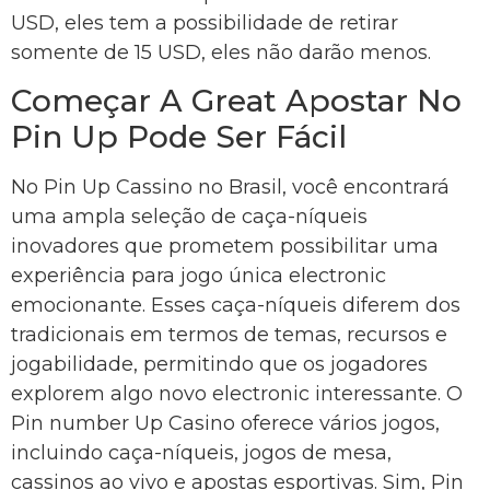
USD, eles tem a possibilidade de retirar
somente de 15 USD, eles não darão menos.
Começar A Great Apostar No
Pin Up Pode Ser Fácil
No Pin Up Cassino no Brasil, você encontrará
uma ampla seleção de caça-níqueis
inovadores que prometem possibilitar uma
experiência para jogo única electronic
emocionante. Esses caça-níqueis diferem dos
tradicionais em termos de temas, recursos e
jogabilidade, permitindo que os jogadores
explorem algo novo electronic interessante. O
Pin number Up Casino oferece vários jogos,
incluindo caça-níqueis, jogos de mesa,
cassinos ao vivo e apostas esportivas. Sim, Pin