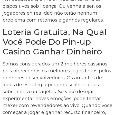
dispositivos sob licença. Ou venha a ser, os
jogadores en realidad não terão nenhum
problema com retornos e ganhos regulares.
Loteria Gratuita, Na Qual
Você Pode Do Pin-up
Casino Ganhar Dinheiro
Somos considerados um 2 melhores cassinos
pois oferecemos os melhores jogos feitos pelos
melhores desenvolvedores. Os amantes de
jogos de estratégia podem escolher jogos
sobre roleta ou tarjetas. Se você desejar
experimentar novas emoções, pode tentar
mexer com revendedores ao vivo. Quando você
começar a jogar e ganhar recurso financeiro,