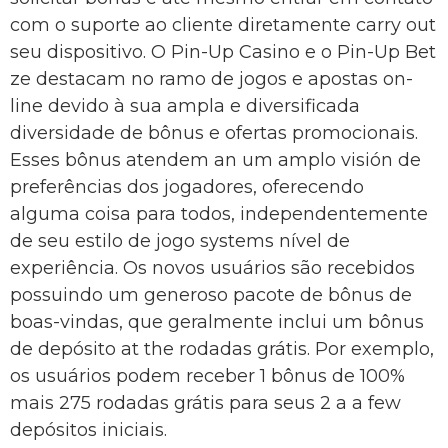
com o suporte ao cliente diretamente carry out
seu dispositivo. O Pin-Up Casino e o Pin-Up Bet
ze destacam no ramo de jogos e apostas on-
line devido à sua ampla e diversificada
diversidade de bônus e ofertas promocionais.
Esses bônus atendem an um amplo visión de
preferências dos jogadores, oferecendo
alguma coisa para todos, independentemente
de seu estilo de jogo systems nível de
experiência. Os novos usuários são recebidos
possuindo um generoso pacote de bônus de
boas-vindas, que geralmente inclui um bônus
de depósito at the rodadas grátis. Por exemplo,
os usuários podem receber 1 bônus de 100%
mais 275 rodadas grátis para seus 2 a a few
depósitos iniciais.