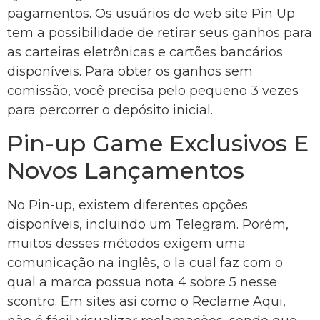
pagamentos. Os usuários do web site Pin Up
tem a possibilidade de retirar seus ganhos para
as carteiras eletrônicas e cartões bancários
disponíveis. Para obter os ganhos sem
comissão, você precisa pelo pequeno 3 vezes
para percorrer o depósito inicial.
Pin-up Game Exclusivos E
Novos Lançamentos
No Pin-up, existem diferentes opções
disponíveis, incluindo um Telegram. Porém,
muitos desses métodos exigem uma
comunicação na inglês, o la cual faz com o
qual a marca possua nota 4 sobre 5 nesse
scontro. Em sites asi como o Reclame Aqui,