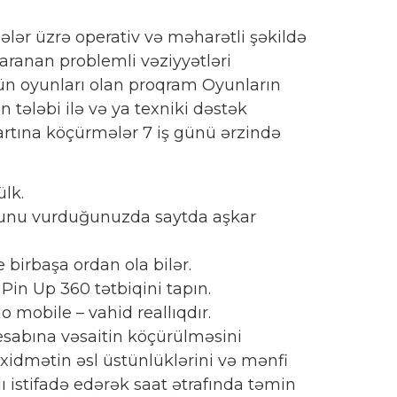
lər üzrə operativ və məharətli şəkildə
yaranan problemli vəziyyətləri
ün oyunları olan proqram Oyunların
 tələbi ilə və ya texniki dəstək
kartına köçürmələr 7 iş günü ərzində
lk.
sunu vurduğunuzda saytda aşkar
 birbaşa ordan ola bilər.
Pin Up 360 tətbiqini tapın.
mobile – vahid reallıqdır.
esabına vəsaitin köçürülməsini
idmətin əsl üstünlüklərini və mənfi
ı istifadə edərək saat ətrafında təmin