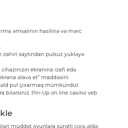
rma əmsalının hasilinə və mərc
.
 zahiri saytından pulsuz yükləyə
cihazınızın ekranına izafi edə
 ekrana əlavə et” maddəsini
ar cəld pul çıxarmaq mümkündür.
a bilərsiniz. Pin-Up on line casino veb
kle
lən müddət oyunlara sürətli çıxış əldə