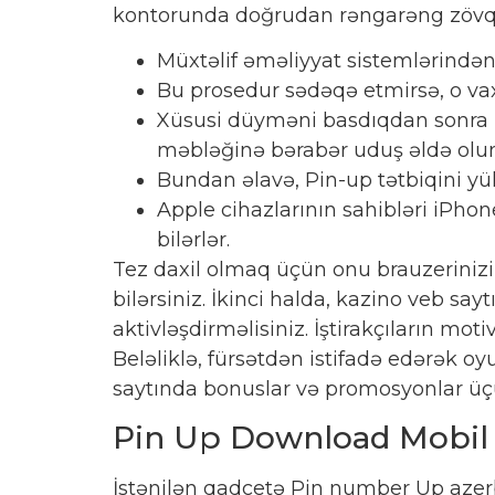
kontorunda doğrudan rəngarəng zövqlə
Müxtəlif əməliyyat sistemlərindən 
Bu prosedur sədəqə etmirsə, o vax
Xüsusi düyməni basdıqdan sonra m
məbləğinə bərabər uduş əldə olu
Bundan əlavə, Pin-up tətbiqini yü
Apple cihazlarının sahibləri iPh
bilərlər.
Tez daxil olmaq üçün onu brauzerinizi
bilərsiniz. İkinci halda, kazino veb s
aktivləşdirməlisiniz. İştirakçıların 
Beləliklə, fürsətdən istifadə edərək oy
saytında bonuslar və promosyonlar üç
Pin Up Download Mobil
İstənilən qadcetə Pin number Up azerb