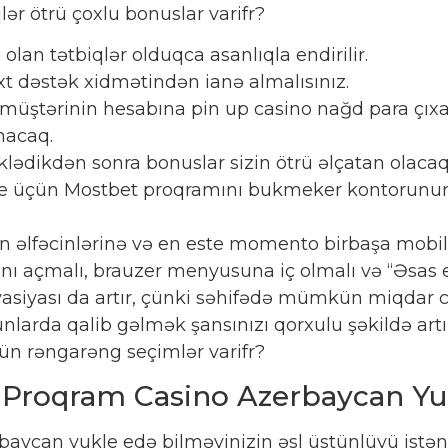
r ötrü çoxlu bonuslar varifr?
olan tətbiqlər olduqca asanlıqla endirilir.
t dəstək xidmətindən ianə almalısınız.
üştərinin hesabına pin up casino nağd para çıxa
nacaq.
klədikdən sonra bonuslar sizin ötrü əlçatan olacaq
one üçün Mostbet proqramını bukmeker kontorunun
n əlfəcinlərinə və en este momento birbaşa mobil 
aytını açmalı, brauzer menyusuna iç olmalı və “Əsas
motivasiyası da artır, çünki səhifədə mümkün miqd
unlarda qalib gəlmək şansınızı qorxulu şəkildə artır
ün rəngarəng seçimlər varifr?
 Proqram Casino Azerbaycan Yu
aycan yukle edə bilməyinizin əsl üstünlüyü istəni