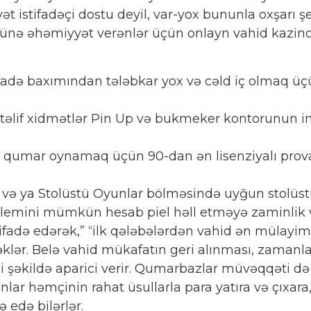
ət istifadəçi dostu deyil, var-yox bununla oxşarı şe
yünə əhəmiyyət verənlər üçün onlayn vahid kazino
ifadə baxımından tələbkar yox və cəld iç olmaq ü
təlif xidmətlər Pin Up və bukmeker kontorunun im
ötrü qumar oynamaq üçün 90-dan ən lisenziyalı pr
ilə və ya Stolüstü Oyunlar bölməsində uyğun stolüst
oblemini mümkün hesab piel həll etməyə zaminli
fadə edərək,” “ilk qələbələrdən vahid ən mülayi
cəklər. Belə vahid mükafatın geri alınması, zamanl
yni şəkildə aparici verir. Qumarbazlar müvəqqəti d
 Onlar həmçinin rahat üsullarla para yatıra və çıxar
 edə bilərlər.