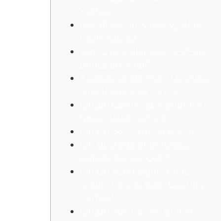
Yükləyin
Rəsmi Saytın Xüsusiyyətləri
Və Imkanları
Yeni Oyunçular üçün Pin-up
Bonusları Nədir?
Azərbaycanda Mərc Oyunları
Şirkəti Baxış Və Rəylər
Pin-up Casino Apk Android-i
Necə Yükləmək Olar?
Pin Up 360 Arizona Bonus
Pin Up Tətbiqindən Necə
Istifadə Etmək Olar?
Pin Up Azerbayjan Toplu
Online Casino With Exciting
Games!
Pin Up 306 Casino Proloq