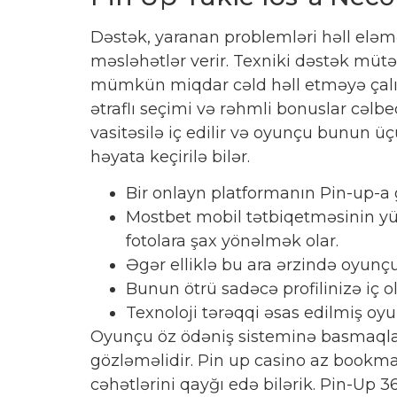
Dəstək, yaranan problemləri həll eləm
məsləhətlər verir. Texniki dəstək mütəx
mümkün miqdar cəld həll etməyə çalış
ətraflı seçimi və rəhmli bonuslar cəlbe
vasitəsilə iç edilir və oyunçu bunun ü
həyata keçirilə bilər.
Bir onlayn platformanın Pin-up-a
Mostbet mobil tətbiqetməsinin y
fotolara şax yönəlmək olar.
Əgər elliklə bu ara ərzində oyunçu
Bunun ötrü sadəcə profilinizə iç o
Texnoloji tərəqqi əsas edilmiş oy
Oyunçu öz ödəniş sisteminə basmaqla 
gözləməlidir. Pin up casino az bookm
cəhətlərini qayğı edə bilərik. Pin-Up 3