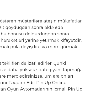
 göstərən müştərilərə atəşin mükafatlar
zit qoyduqdan sonra əldə edə
iz bu bonusu doldurduqdan sonra
ərəkətləri yerinə yetirmək kifayətdir,
əməli pula dəyişdirə və mərc görmək
təklifləri də izafi edirlər. Çünki
sizə daha yüksək strategiyanı tapmağa
ərə mərc edirsinizsə, um ara onları
rını Təqdim Edir Pin Up Online
an Oyun Avtomatlarının Icmalı Pin Up