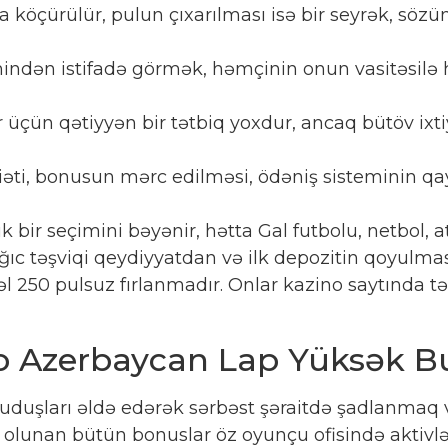
a köçürülür, pulun çıxarılması isə bir seyrək, sö
mindən istifadə görmək, həmçinin onun vasitəsilə
r üçün qətiyyən bir tətbiq yoxdur, ancaq bütöv ixtiy
ti, bonusun mərc edilməsi, ödəniş sisteminin qay
bir seçimini bəyənir, hətta Gal futbolu, netbol, ​
ıc təşviqi qeydiyyatdan və ilk depozitin qoyulmas
 250 pulsuz fırlanmadır. Onlar kazino saytında t
o Azerbaycan Lap Yüksək 
duşları əldə edərək sərbəst şəraitdə şadlanmaq və
f olunan bütün bonuslar öz oyunçu ofisində aktivl