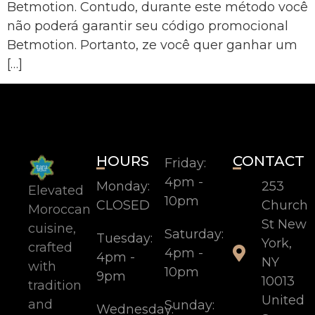
Betmotion. Contudo, durante este método você
não poderá garantir seu código promocional
Betmotion. Portanto, ze você quer ganhar um
[…]
HOURS
CONTACT
Friday:
4pm -
Monday:
253
Elevated
10pm
CLOSED
Church
Moroccan
St New
cuisine,
Saturday:
Tuesday:
York,
crafted
4pm -
4pm -
NY
with
10pm
9pm
10013
tradition
United
and
Sunday:
Wednesday: