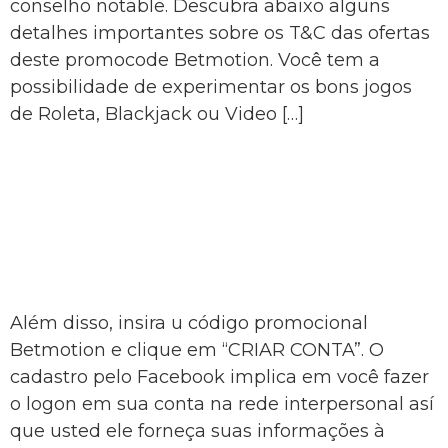
conselho notable. Descubra abaixo alguns
detalhes importantes sobre os T&C das ofertas
deste promocode Betmotion. Você tem a
possibilidade de experimentar os bons jogos
de Roleta, Blackjack ou Video […]
Promocode Betmotion
2024 Viptop Ganhe Até
R$ 43500 Portal De
Notícias”
Além disso, insira u código promocional
Betmotion e clique em “CRIAR CONTA”. O
cadastro pelo Facebook implica em você fazer
o logon em sua conta na rede interpersonal así
que usted ele forneça suas informações à