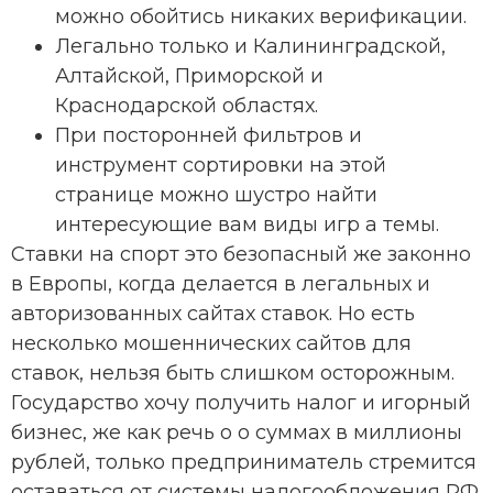
можно обойтись никаких верификации.
Легально только и Калининградской,
Алтайской, Приморской и
Краснодарской областях.
При посторонней фильтров и
инструмент сортировки на этой
странице можно шустро найти
интересующие вам виды игр а темы.
Ставки на спорт это безопасный же законно
в Европы, когда делается в легальных и
авторизованных сайтах ставок. Но есть
несколько мошеннических сайтов для
ставок, нельзя быть слишком осторожным.
Государство хочу получить налог и игорный
бизнес, же как речь о о суммах в миллионы
рублей, только предприниматель стремится
оставаться от системы налогообложения РФ.