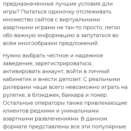
предназначенные лучшие условия дли
игры? Пытаться одиночку отслеживать
множество сайтов с виртуальными
азартными играми не так-то просто, легко
обо важную информацию а запутаться во
всём многообразии предложений.
Нужно выбрать честное и надёжное
заведение, зарегистрироваться,
активировать аккаунт, войти в личный
кабинетик и внести депозит. С реальными
дилерами чаще всего невозможно играть на
рулетке, в блэкджек, баккара и покер.
Остальные операторы также привлекающие
клиентов редкими и уникальными
азартными развлечениями. В данном
формате представлены все эти популярные