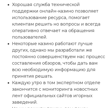
Хорошая служба технической
поддержки онлайн-казино позволяет
использование ресурса, помогает
клиентам решить но вопросы и всегда
оперативно отвечает на обращения
пользователей.
Некоторые казино работают лучше
других, однако мы разработали же
постоянно совершенствуем нас процесс
составления обзоров, чтобы дать вам
всю необходимую информацию для
принятия решать.
Каждую утро в том экспертном отделе
закончится с мониторинга новостных
лент официальных сайтов игорных
заведений.