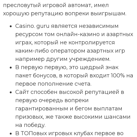
пресловутый игровой автомат, имел
хорошую репутацию вопреки выигрышам.
Casino. guru является независимым
ресурсом том онлайн-казино и азартных
играх, который не контролируется
каким-либо оператором азартных игр
например другим учреждением.
В первую первую, это щедрый знак
пакет бонусов, в который входит 100% на
первое пополнение счета.
Сайт способен высокой репутацией в
первую очередь вопреки
гарантированным и бегом выплатам
призовых, же также высокими шансами
на победу.
В ТОПовых игровых клубах первое во