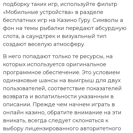
подборку таких игр, используйте фильтр
«Мобильные устройства» в разделе
бесплатных игр на Казино Гуру. Символы а
фон на темы рыбалки передают абсурдную
слота, а саундтрек и визуальный тип
создают веселую атмосферу.
В него попадают только те ресурсы, на
которых используется оригинальное
программное обеспечение. Это условием
одинаковые шансы на выигрыш для двух
пользователей, соответствие показателей
возврата и волатильности указанным в
описании. Прежде чем начнем играть в
онлайн казино, обратите внимание на эти
вникать, всегда следует склоняться к
выбору лицензированного авторитетного