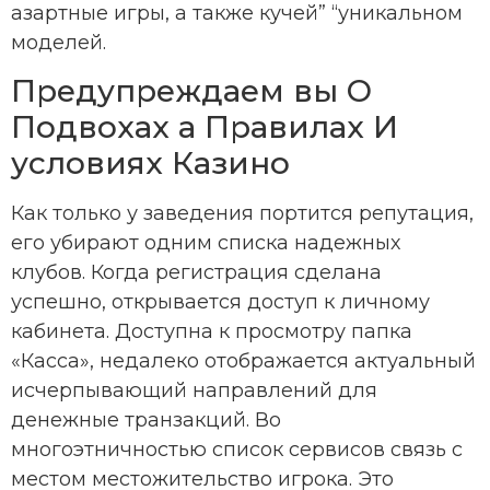
азартные игры, а также кучей” “уникальном
моделей.
Предупреждаем вы О
Подвохах а Правилах И
условиях Казино
Как только у заведения портится репутация,
его убирают одним списка надежных
клубов. Когда регистрация сделана
успешно, открывается доступ к личному
кабинета. Доступна к просмотру папка
«Касса», недалеко отображается актуальный
исчерпывающий направлений для
денежные транзакций. Во
многоэтничностью список сервисов связь с
местом местожительство игрока. Это