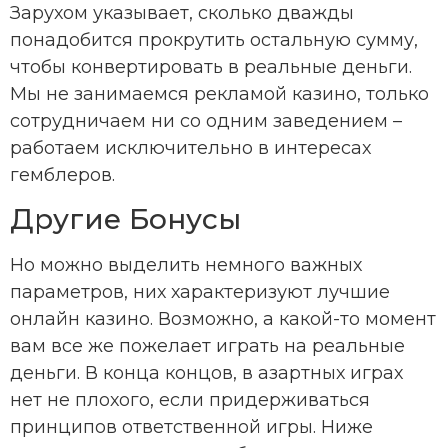
Зарухом указывает, сколько дважды
понадобится прокрутить остальную сумму,
чтобы конвертировать в реальные деньги.
Мы не занимаемся рекламой казино, только
сотрудничаем ни со одним заведением –
работаем исключительно в интересах
гемблеров.
Другие Бонусы
Но можно выделить немного важных
параметров, них характеризуют лучшие
онлайн казино. Возможно, а какой-то момент
вам все же пожелает играть на реальные
деньги. В конца концов, в азартных играх
нет не плохого, если придерживаться
принципов ответственной игры. Ниже