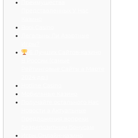
Преимущества
Представленных У Нас
Казино
Booi Casino
Легальны Ли Азартные
Игры?
6 Лучших Сайтов-казино
В России (самые
Рейтинговые Сайты а Марте
2024 др )
Hotline Casino
Мобильные Казино
Получайте остального Нас
Новости а Актуальные
Предложения вопреки
Бездепозитным Бонусам
Игры Онлайн-казино