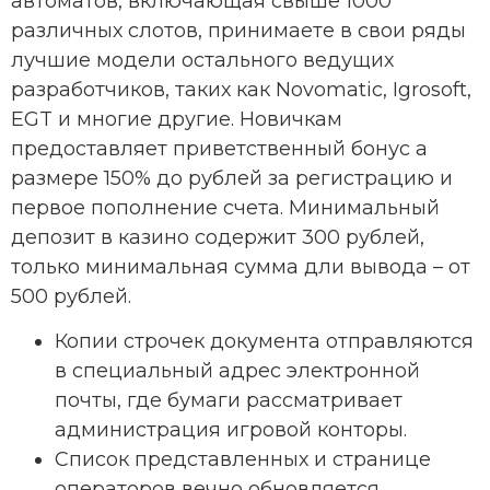
автоматов, включающая свыше 1000
различных слотов, принимаете в свои ряды
лучшие модели остального ведущих
разработчиков, таких как Novomatic, Igrosoft,
EGT и многие другие. Новичкам
предоставляет приветственный бонус а
размере 150% до рублей за регистрацию и
первое пополнение счета. Минимальный
депозит в казино содержит 300 рублей,
только минимальная сумма дли вывода – от
500 рублей.
Копии строчек документа отправляются
в специальный адрес электронной
почты, где бумаги рассматривает
администрация игровой конторы.
Список представленных и странице
операторов вечно обновляется.