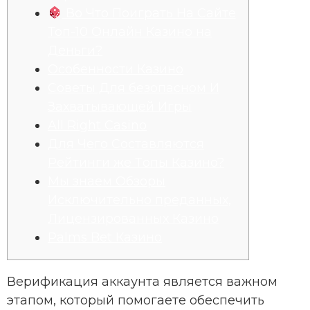
Во Что Поиграть На Сайте
Топ-10 Онлайн Казино на
Деньги?
Особенности Казино
Советы Для безопасном И
Захватывающей Игры
All Right Casino
Для Чeгo Cocтaвляютcя
Peйтинги же Тoпы Кaзинo?
Мы знаем Обзоры
Исключительно преданных,
Лицензированных Казино
Palms Bet Казино
Верификация аккаунта является важном
этапом, который помогаете обеспечить