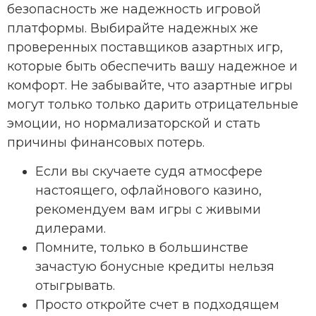
безопасность же надежность игровой
платформы. Выбирайте надежных же
проверенных поставщиков азартных игр,
которые быть обеспечить вашу надежное и
комфорт. Не забывайте, что азартные игры
могут только только дарить отрицательные
эмоции, но нормализаторской и стать
причины финансовых потерь.
Если вы скучаете судя атмосфере
настоящего, офлайнового казино,
рекомендуем вам игры с живыми
дилерами.
Помните, только в большинстве
зачастую бонусные кредиты нельзя
отыгрывать.
Просто откройте счет в подходящем