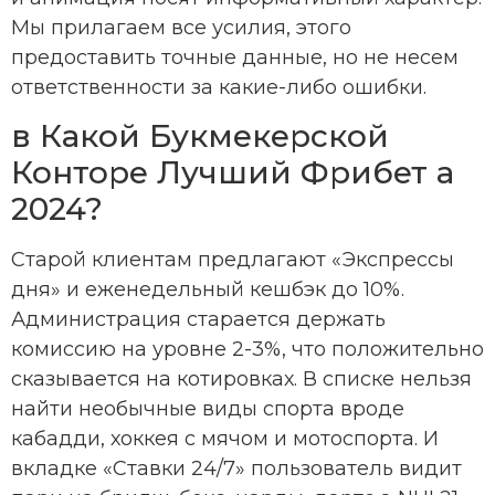
Мы прилагаем все усилия, этого
предоставить точные данные, но не несем
ответственности за какие-либо ошибки.
в Какой Букмекерской
Конторе Лучший Фрибет а
2024?
Старой клиентам предлагают «Экспрессы
дня» и еженедельный кешбэк до 10%.
Администрация старается держать
комиссию на уровне 2-3%, что положительно
сказывается на котировках. В списке нельзя
найти необычные виды спорта вроде
кабадди, хоккея с мячом и мотоспорта. И
вкладке «Ставки 24/7» пользователь видит