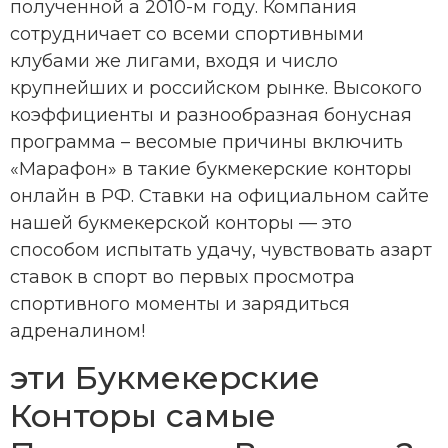
полученной а 2010-м году. Компания
сотрудничает со всеми спортивными
клубами же лигами, входя и число
крупнейших и российском рынке. Высокого
коэффициенты и разнообразная бонусная
программа – весомые причины включить
«Марафон» в такие букмекерские конторы
онлайн в РФ. Ставки на официальном сайте
нашей букмекерской конторы — это
способом испытать удачу, чувствовать азарт
ставок в спорт во первых просмотра
спортивного моменты и зарядиться
адреналином!
эти Букмекерские
Конторы самые