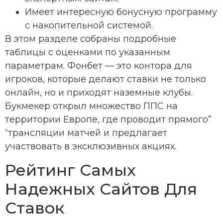
Имеет интересную бонусную программу
с накопительной системой.
В этом разделе собраны подробные
таблицы с оценками по указанным
параметрам. Фонбет — это контора для
игроков, которые делают ставки не только
онлайн, но и приходят наземные клубы.
Букмекер открыл множество ППС на
территории Европе, где проводит прямого”
“трансляции матчей и предлагает
участвовать в эксклюзивных акциях.
Рейтинг Самых
Надежных Сайтов Для
Ставок