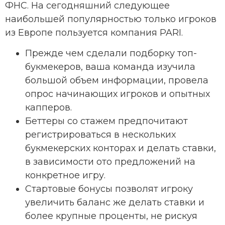
ФНС. На сегодняшний следующее
наибольшей популярностью только игроков
из Европе пользуется компания PARI.
Прежде чем сделали подборку топ-
букмекеров, ваша команда изучила
большой объем информации, провела
опрос начинающих игроков и опытных
капперов.
Беттеры со стажем предпочитают
регистрироваться в нескольких
букмекерских конторах и делать ставки,
в зависимости ото предложений на
конкретное игру.
Стартовые бонусы позволят игроку
увеличить баланс же делать ставки и
более крупные проценты, не рискуя