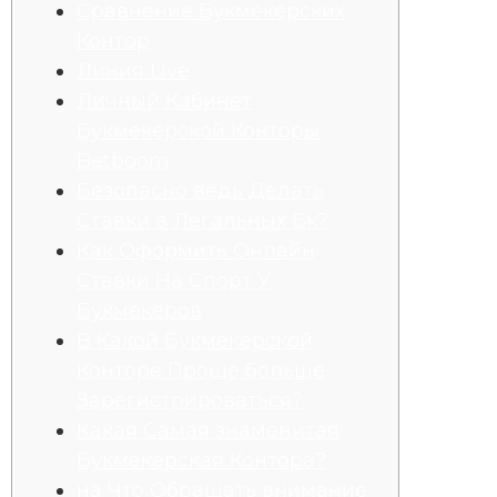
Сравнение Букмекерских
Контор
Линия Live
Личный Кабинет
Букмекерской Конторы
Betboom
Безопасно ведь Делать
Ставки в Легальных Бк?
Как Оформить Онлайн
Ставки На Спорт У
Букмекеров
В Какой Букмекерской
Конторе Проще больше
Зарегистрироваться?
Какая Самая знаменитая
Букмекерская Контора?
на Что Обращать внимание