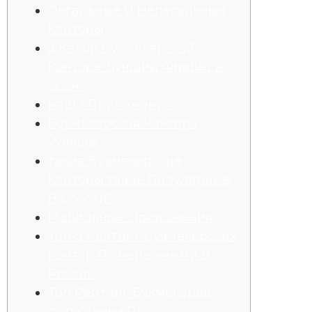
Легальные И Нелегальные
Конторы
а Какой Букмекерской
Конторе Лучший Фрибет в
2024?
наши Приложения
Букмекерская Контора
Winline
такие Букмекерские
Конторы такие Популярные
В россии?
Мобильные Приложения
Топ-5 Рейтинг Букмекерских
Контор По надежными В
России
Топ Рейтинг Букмекеров
ддя Ставки По