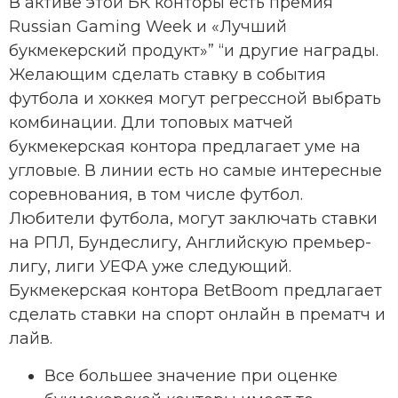
В активе этой БК конторы есть премия
Russian Gaming Week и «Лучший
букмекерский продукт»” “и другие награды.
Желающим сделать ставку в события
футбола и хоккея могут регрессной выбрать
комбинации. Дли топовых матчей
букмекерская контора предлагает уме на
угловые. В линии есть но самые интересные
соревнования, в том числе футбол.
Любители футбола, могут заключать ставки
на РПЛ, Бундеслигу, Английскую премьер-
лигу, лиги УЕФА уже следующий.
Букмекерская контора BetBoom предлагает
сделать ставки на спорт онлайн в прематч и
лайв.
Все большее значение при оценке