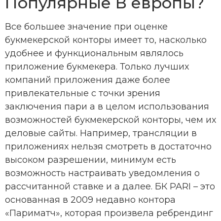
Популярные В европы?
Все большее значение при оценке
букмекерской конторы имеет то, насколько
удобнее и функциональным являлось
приложение букмекера. Только лучших
компаний приложения даже более
привлекательные с точки зрения
заключения пари а в целом использования
возможностей букмекерской конторы, чем их
деловые сайты. Например, трансляции в
приложениях нельзя смотреть в достаточно
высоком разрешении, минимум есть
возможность настраивать уведомления о
рассчитанной ставке и а далее. БК PARI – это
основанная в 2009 недавно контора
«Париматч», которая произвела ребрендинг