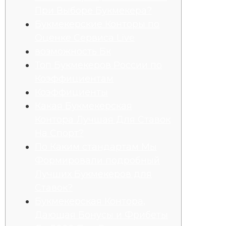
При Выборе Букмекера?
Букмекерские Конторы по
Оценке Сервиса Live
возможность Бк
Топ Букмекеров России по
Коэффициентам
Коэффициенты
Какая Букмекерская
Контора Лучшая Для Ставок
На Спорт?
По Каким стандартам Мы
Формировали подробный
Лучших Букмекеров для
Ставок?
Букмекерская Контора,
Дающая Бонусы и Фрибеты