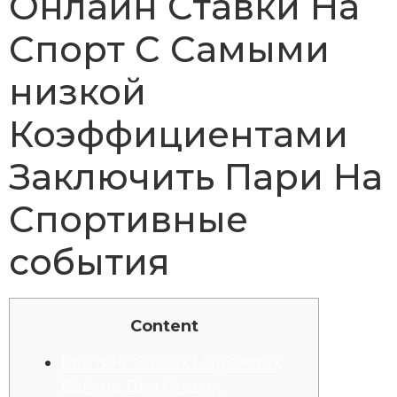
Онлайн Ставки На
Спорт С Самыми
низкой
Коэффициентами
Заключить Пари На
Спортивные
события
Content
Рейтинг Самых Надежных
Сайтов Для Ставок