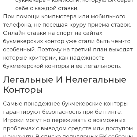
себе с каждой ставки.
При помощи компьютера или мобильного
телефона, не посещая круру приема ставок.
Онлайн ставки на спорт на сайтах
букмекерских контор уже стали быть чем-то
особенный. Поэтому на третий план выходят
которые критерии, как надежность
букмекерской конторы и ее легальность.
Легальные И Нелегальные
Конторы
Самые понадежнее букмекерские конторы
гарантируют безопасность при беттинге.
Игроки могут но переживать о возможных
проблемах с выводом средств или доступом
к аккаунту. В списке популярных БК собраны