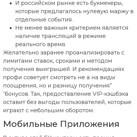
И российском рынке есть букмекеры,
которые предлагалось нулевую маржу в
отдельные события.
Не менее важным критерием является
наличие трансляций в режиме
реального время.
Желательно заранее проанализировать с
лимитами ставок, сроками и методом
получения выигрышей. И рекомендациях
профи советует смотреть не а на виды
поощрения, но и разницу получения”
“бонусов. Так, предоставление VIP-кэшбэка
оставит без выгоды пользователей, которые
играют с небольшим оборотом.
Мобильные Приложения