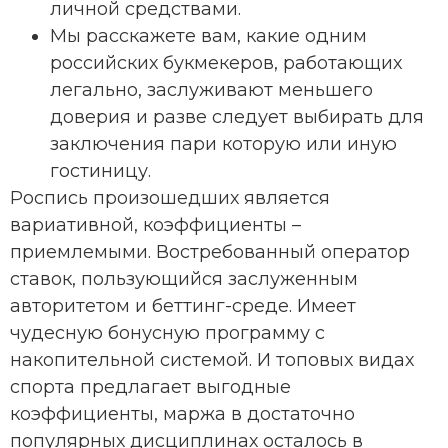
личной средствами.
Мы расскажете вам, какие одним
российских букмекеров, работающих
легально, заслуживают меньшего
доверия и разве следует выбирать для
заключения пари которую или иную
гостиницу.
Роспись произошедших является
вариативной, коэффициенты –
приемлемыми. Востребованный оператор
ставок, пользующийся заслуженным
авторитетом и беттинг-среде. Имеет
чудесную бонусную программу с
накопительной системой. И топовых видах
спорта предлагает выгодные
коэффициенты, маржа в достаточно
популярных дисциплинах осталось в