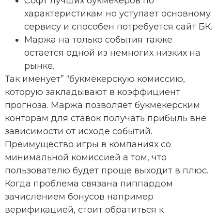
Софт лучших букмекеров по
характеристикам но уступает основному
сервису и способен потребуется сайт БК.
Маржа на только события также
остается одной из немногих низких на
рынке.
Так именует” “букмекерскую комиссию,
которую закладывают в коэффициент
прогноза. Маржа позволяет букмекерским
конторам для ставок получать прибыль вне
зависимости от исходе событий.
Преимущество игры в компаниях со
минимальной комиссией а том, что
пользователю будет проще выходит в плюс.
Когда проблема связана пиппардом
зачислением бонусов например
верификацией, стоит обратиться к