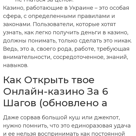
Казино, работающие в Украине – это особая
сфера, с определенными правилами и
законами. Пользователи, которые хотят
узнать, как легко получить деньги в казино,
должны понимать, только сделать это никак.
Ведь, это а, своего рода, работе, требующая
внимательности, сосредоточенное, знаний,
навыков.
Как Открыть твое
Онлайн-казино За 6
Шагов (обновлено а
Даже сорвав большой куш или джекпот,
нужно помнить, что это единоразовая удача
и ее нельзя воспринимать как постоянной