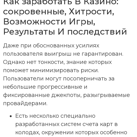
Как заработать В Казино:
сокровенные, Хитрости,
Возможности Игры,
Результаты И последствий
Даже при обоснованных усилиях
пользователя выигрыш не гарантирован.
Однако нет тонкости, знание которых
поможет минимизировать риски.
Пользователи могут посоперничать за
небольшие прогрессивные и
фиксированные джекпоты, разыгрываемые
провайдерами.
Есть несколько специально
разработанных систем счета карт в
колодах, окружении которых особенно