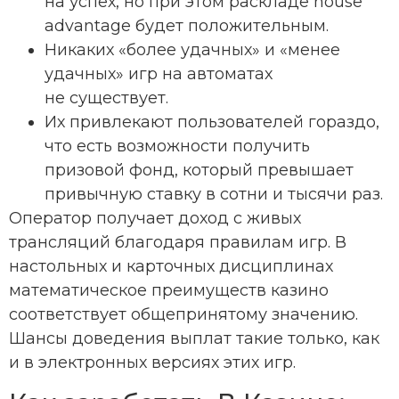
на успех, но при этом раскладе house
advantage будет положительным.
Никаких «более удачных» и «менее
удачных» игр на автоматах
не существует.
Их привлекают пользователей гораздо,
что есть возможности получить
призовой фонд, который превышает
привычную ставку в сотни и тысячи раз.
Оператор получает доход с живых
трансляций благодаря правилам игр. В
настольных и карточных дисциплинах
математическое преимуществ казино
соответствует общепринятому значению.
Шансы доведения выплат такие только, как
и в электронных версиях этих игр.