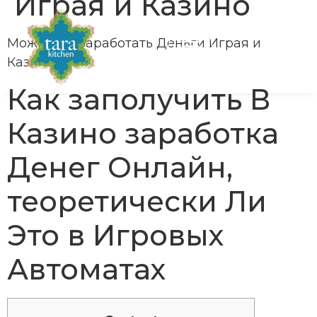
Играя и Казино
Можно Ли заработать Деньги Играя и
Казино?
Как заполучить В
Казино заработка
Денег Онлайн,
теоретически Ли
Это в Игровых
Автоматах