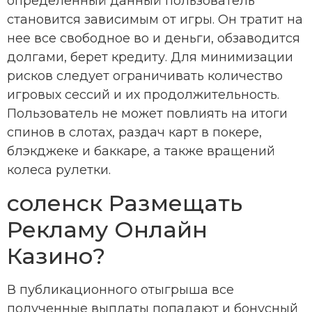
определенный данный пользователь
становится зависимым от игры. Он тратит на
нее все свободное во и деньги, обзаводится
долгами, берет кредиту. Для минимизации
рисков следует ограничивать количество
игровых сессий и их продолжительность.
Пользователь не может повлиять на итоги
спинов в слотах, раздач карт в покере,
блэкджеке и баккаре, а также вращений
колеса рулетки.
соленск Размещать
Рекламу Онлайн
Казино?
В публикационного отыгрыша все
полученные выплаты попадают и бонусный