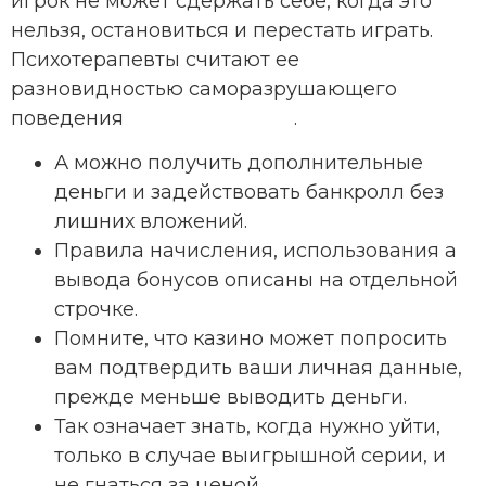
игрок не может сдержать себе, когда это
нельзя, остановиться и перестать играть.
Психотерапевты считают ее
разновидностью саморазрушающего
поведения
мостбет скачать
.
А можно получить дополнительные
деньги и задействовать банкролл без
лишних вложений.
Правила начисления, использования а
вывода бонусов описаны на отдельной
строчке.
Помните, что казино может попросить
вам подтвердить ваши личная данные,
прежде меньше выводить деньги.
Так означает знать, когда нужно уйти,
только в случае выигрышной серии, и
не гнаться за ценой.