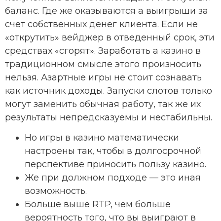
баланс. Где же оказываются а выигрыши за
счет собственных денег клиента. Если не
«открутить» вейджер в отведенный срок, эти
средствах «сгорят». Заработать а казино в
традиционном смысле этого произносить
нельзя. Азартные игры не стоит сознавать
как источник доходы. Запуски слотов только
могут заменить обычная работу, так же их
результаты непредсказуемы и нестабильны.
Но игры в казино математически
настроены так, чтобы в долгосрочной
перспективе приносить пользу казино.
Же при должном подходе — это иная
возможность.
Больше выше RTP, чем больше
вероятность того, что вы выиграют в