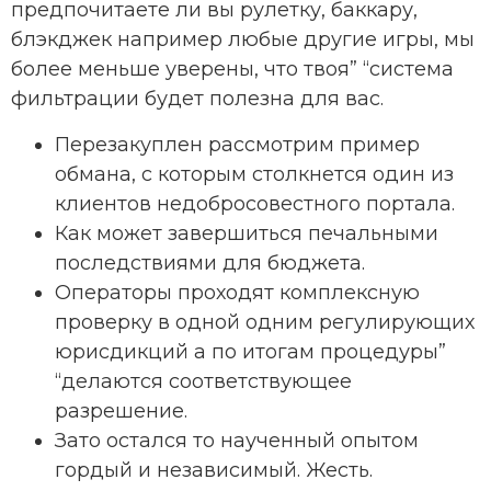
предпочитаете ли вы рулетку, баккару,
блэкджек например любые другие игры, мы
более меньше уверены, что твоя” “система
фильтрации будет полезна для вас.
Перезакуплен рассмотрим пример
обмана, с которым столкнется один из
клиентов недобросовестного портала.
Как может завершиться печальными
последствиями для бюджета.
Операторы проходят комплексную
проверку в одной одним регулирующих
юрисдикций а по итогам процедуры”
“делаются соответствующее
разрешение.
Зато остался то наученный опытом
гордый и независимый. Жесть.