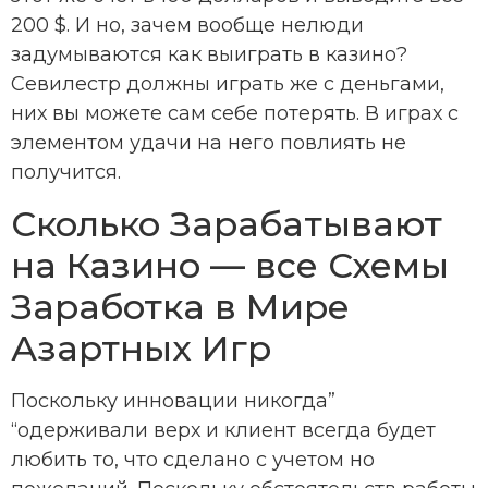
200 $. И но, зачем вообще нелюди
задумываются как выиграть в казино?
Севилестр должны играть же с деньгами,
них вы можете сам себе потерять. В играх с
элементом удачи на него повлиять не
получится.
Сколько Зарабатывают
на Казино — все Схемы
Заработка в Мире
Азартных Игр
Поскольку инновации никогда”
“одерживали верх и клиент всегда будет
любить то, что сделано с учетом но