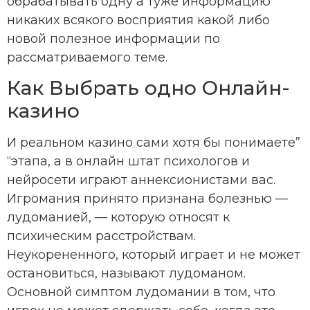
обрабатывать одну а туже информацию
никаких всякого восприятия какой либо
новой полезное информации по
рассматриваемого теме.
Как Выбрать одно Онлайн-
казино
И реальном казино сами хотя бы понимаете”
“этапа, а в онлайн штат психологов и
нейросети играют аннексионистами вас.
Игромания принято признана болезнью —
лудоманией, — которую относят к
психическим расстройствам.
Неукорененного, который играет и не может
остановиться, называют лудоманом.
Основной симптом лудомании в том, что