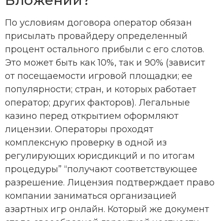
Вложений?
По условиям договора оператор обязан
присылать провайдеру определенный
процент остального прибыли с его слотов.
Это может быть как 10%, так и 90% (зависит
от посещаемости игровой площадки; ее
популярности; стран, и которых работает
оператор; других факторов). Легальные
казино перед открытием оформляют
лицензии. Операторы проходят
комплексную проверку в одной из
регулирующих юрисдикций и по итогам
процедуры” “получают соответствующее
разрешение. Лицензия подтверждает право
компании заниматься организацией
азартных игр онлайн. Который же документ