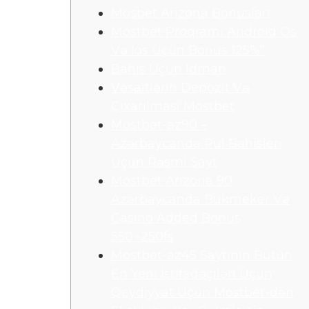
Mosbet Arizona Bonusları
Mostbet Proqramı Android Os
Və Ios Üçün Bonus 125%”
Bahis Üçün Idman
Vəsaitlərin Depozit Və
Çıxarılması Mostbet
Mostbet-az90 –
Azərbaycanda Pul Bahisleri
Üçün Rəsmi Sayt
Mostbet Arizona 90
Azərbaycanda Bukmeker Və
Casino Added Bonus
550+250fs
Mostbet-az45 Saytının Bütün
En Yeni Istifadəçiləri Üçün
Qeydiyyat Üçün Mostbet-dən