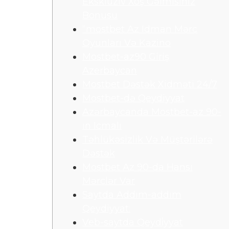
Eksklüziv Xoş Gəlmisiniz
Bonusu
“mostbet Az Idman Mərc
Oyunları Və Kazino
Mostbet-az90 Giriş
Azerbaycan
Mostbet Dəstək Xidməti 24/7
Mostbet-də Qeydiyyat
Azərbaycanda Mostbet-az 90-
ın Icmalı
Təhlükəsizlik Və Müştərilərə
Dəstək
Mostbet Az 90-da Hansı
Mərclər Var
Saytda Addım-addım
Qeydiyyat:
Veb-saytda Qeydi̇yyat