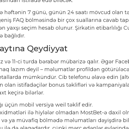
sından istifadə edə biləcək.
əsilə həftənin 7 günü, günün 24 saatı mövcud olan
geniş FAQ bölməsində bir çox suallarına cavab ta
n yaxşı seçim hesab olunur. Şirkətin etibarlılığ
 bağlıdır.
aytına Qeydiyyat
z və 11-ci turda bərabər mübarizə qalır. Əgər Fac
maq lazım deyil – məlumatlar profildən götürüləcək
allarda mümkündür. Cib telefonu əlavə edin (alte
n olan istifadəçilər bonus təklifləri və kampaniy
xt keçirə bilərlər.
ı üçün mobil versiya weil təklif edir.
 xidmətləri ilə hiylələr olmadan MostBet-ə daxil o
a və ya müvafiq bölmədə məlumatları dəyişdirə bil
ilə də əlaqədardır, çünki mərc edənlər evlərində r