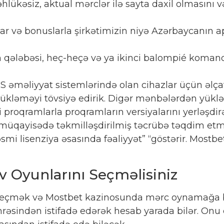
hlükəsiz, aktual mərclər ilə sayta daxil olmasını v
r və bonuslarla şirkətimizin niyə Azərbaycanın a
n qələbəsi, heç-heçə və ya ikinci balompié koman
 əməliyyat sistemlərində olan cihazlar üçün əlça
ükləməyi tövsiyə edirik. Digər mənbələrdən yükləmə
rli proqramlarla proqramların versiyalarını yerləşdi
ilə müqayisədə təkmilləşdirilmiş təcrübə təqdim 
mi lisenziya əsasında fəaliyyət” “göstərir. Mostbe
rbaycan mostbet
 Oyunlarını Seçməlisiniz
 keçmək və Mostbet kazinosunda mərc oynamağa ba
mrəsindən istifadə edərək hesab yarada bilər. Onu