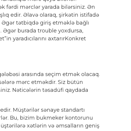
k fərdi mərclər yarada bilərsiniz. Ən
ıq edir. Əlavə olaraq, şirkətin istifadə
. Əgər tətbiqdə giriş etməklə bağlı
. Əgər burada trouble yoxdursa,
et”in yaradıcılarını axtarırKonkret
qələbəsi arasında seçim etmək olacaq.
ələrə mərc etməkdir. Siz bütün
siniz. Nəticələrin təsadüfi qaydada
edir. Müştərilər sənaye standartı
lərlər. Bu, bizim bukmeker kontorunu
ştərilərə xətlərin və əmsalların geniş