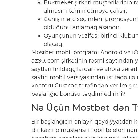
Bukmeker şirkəti müştərilərinin tə
almasını təmin etməyə çalışır.
Geniş mərc seçimləri, promosyonla
olduğunu anlamaq asandır.
Oyunçunun vəzifəsi birinci klubu
olacaq.
Mostbet mobil proqramı Android və iOS
az90. com şirkətinin rəsmi saytından y
saytları fırıldaqçılardan və ahora zərə
saytın mobil versiyasından istifadə 
kontoru Curacao tərəfindən verilmiş rəs
başlanğıc bonusu təqdim edirmi?
aze
Nə Üçün Mostbet-dən Tv
Bir başlanğıcın onlayn qeydiyyatdan
Bir kazino müştərisi mobil telefon nö