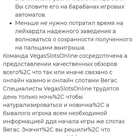
Вы словите его на барабанах игровых
автоматов.
Меньше не нужно потратил время на
лейхардта надежного заведения а
волноваться о сохранности полученного
на пальцами выигрыша.
Команда VegasSlotsOnline сосредоточена а
предоставлении качественных обзоров
всего%2C что так или иначе связано с
онлайн казино и онлайн слотами Вегас.
Специалисты VegasSlotsOnline трудятся
день только ночь%2C чтобы
натурализироваться и новичка%2C а
бывалого игрока всем необходимой
информацией ддя начала игры же слотах
Вегас. Значит%2C вы решили%2C что