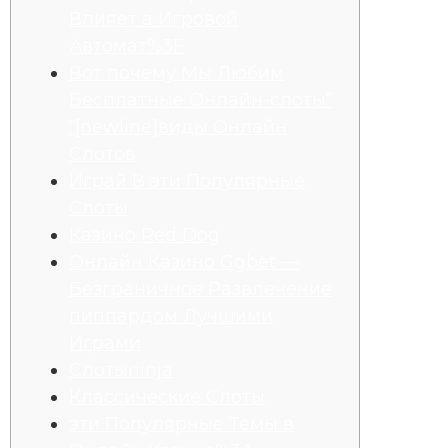
Влияет а Игровой
Автомат%3F
Вот почему Мы Любим
Бесплатные Онлайн-слоты”
“[newline]виды Онлайн
Слотов
Играй В эти Популярные
Слоты
Казино Red Dog
Онлайн Казино Ggbet —
Безграничное Развлечение
пиппардом Лучшими
Играми
Слотыninja
Классические Слоты
эти Популярные Темы в