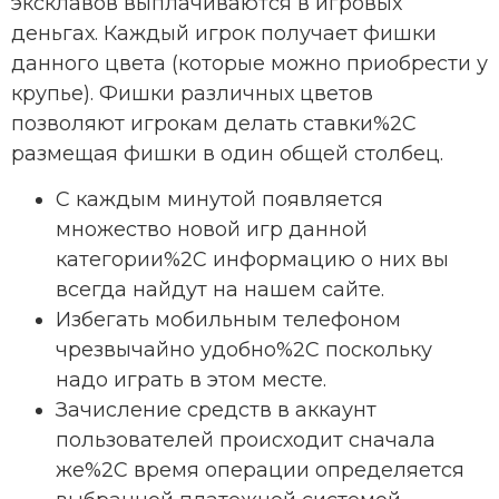
эксклавов выплачиваются в игровых
деньгах. Каждый игрок получает фишки
данного цвета (которые можно приобрести у
крупье). Фишки различных цветов
позволяют игрокам делать ставки%2C
размещая фишки в один общей столбец.
С каждым минутой появляется
множество новой игр данной
категории%2C информацию о них вы
всегда найдут на нашем сайте.
Избегать мобильным телефоном
чрезвычайно удобно%2C поскольку
надо играть в этом месте.
Зачисление средств в аккаунт
пользователей происходит сначала
же%2C время операции определяется