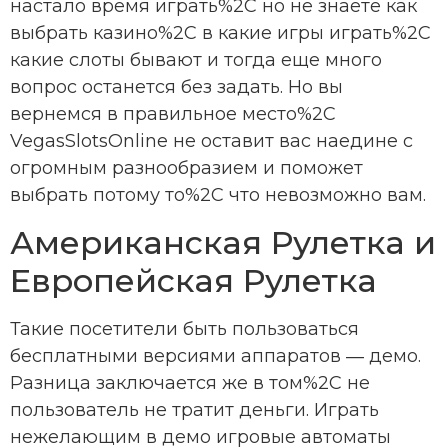
настало время играть%2C но не знаете как
выбрать казино%2C в какие игры играть%2C
какие слоты бывают и тогда еще много
вопрос останется без задать. Но вы
вернемся в правильное место%2C
VegasSlotsOnline не оставит вас наедине с
огромным разнообразием и поможет
выбрать потому то%2C что невозможно вам.
Американская Рулетка и
Европейская Рулетка
Такие посетители быть пользоваться
бесплатными версиями аппаратов ― демо.
Разница заключается же в том%2C не
пользователь не тратит деньги. Играть
нежелающим в демо игровые автоматы