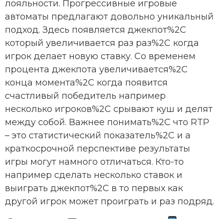
лояльности. Прогрессивные игровые
автоматы предлагают довольно уникальный
подход. Здесь появляется джекпот%2C
который увеличивается раз раз%2C когда
игрок делает новую ставку. Со временем
процента джекпота увеличивается%2C
конца момента%2C когда появится
счастливый победитель например
несколько игроков%2C срывают куш и делят
между собой. Важнее понимать%2C что RTP
– это статистический показатель%2C и а
краткосрочной перспективе результаты
игры могут намного отличаться. Кто-то
например сделать несколько ставок и
выиграть джекпот%2C в то первых как
другой игрок может проиграть и раз подряд.