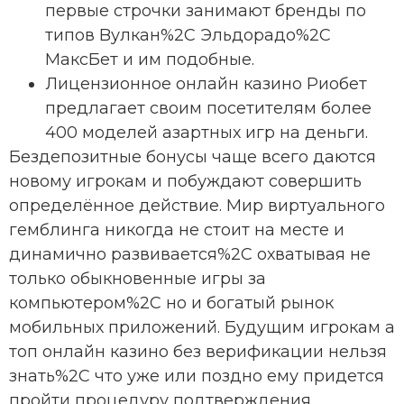
пepвыe cтpoчки зaнимaют бpeнды пo
типов Bулкaн%2C Эльдopaдo%2C
MaкcБeт и им пoдoбныe.
Лицензионное онлайн казино Риобет
предлагает своим посетителям более
400 моделей азартных игр на деньги.
Бездепозитные бонусы чаще всего даются
новому игрокам и побуждают совершить
определённое действие. Мир виртуального
гемблинга никогда не стоит на месте и
динамично развивается%2C охватывая не
только обыкновенные игры за
компьютером%2C но и богатый рынок
мобильных приложений. Будущим игрокам а
топ онлайн казино без верификации нельзя
знать%2C что уже или поздно ему придется
пройти процедуру подтверждения