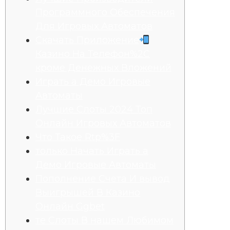
Программного Обеспечения
Для Игровых Автоматов
Скачать Приложение
Казино На Телефон%2C
кроме Денежных Вложений
Играть а Демо Игровые
Автоматы
Лучшие Слоты 2024 Топ
Онлайн Игровых Автоматов
Что Такое Rtp%3F
только Начать Играть а
Демо Игровые Автоматы
Пополнение Счета И вывод
Выигрышей В Казино
Онлайн Ggbet
те Слоты В нашем Любимом