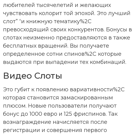
любителей тысячелетий и желающих
чувствовать колорит той эпохой. Это лучший
слот” “и книжную тематику%2C
превосходящий своих конкурентов. Бонусы в
слотах неизменно предоставляются в также
бесплатных вращений. Вы получаете
определенное сотни спинов%2C которые
выдаются при выпадении тех комбинаций.
Видео Слоты
Это губит к появлению вариативности%2C
которая становится замаскированным
плюсом. Новые пользователи получают
бонус до 1000 евро и 125 фриспинов. Так
вознаграждение начисляется после
регистрации и совершения первого