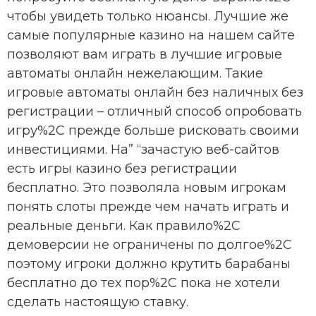
чтобы увидеть только нюансы. Лучшие же
самые популярные казино на нашем сайте
позволяют вам играть в лучшие игровые
автоматы онлайн нежелающим. Такие
игровые автоматы онлайн без наличных без
регистрации – отличный способ опробовать
игру%2C прежде больше рисковать своими
инвестициями. На” “зачастую веб-сайтов
есть игры казино без регистрации
бесплатно. Это позволяла новым игрокам
понять слоты прежде чем начать играть и
реальные деньги. Как правило%2C
демоверсии не ограничены по долгое%2C
поэтому игроки должно крутить барабаны
бесплатно до тех пор%2C пока не хотели
сделать настоящую ставку.