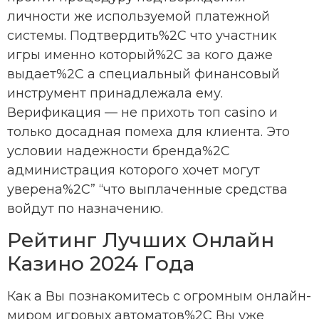
личности же используемой платежной
системы. Подтвердить%2C что участник
игры именно который%2C за кого даже
выдает%2C а специальный финансовый
инструмент принадлежала ему.
Верификация — не прихоть топ casino и
только досадная помеха для клиента. Это
условии надежности бренда%2C
администрация которого хочет могут
уверена%2C” “что выплаченные средства
войдут по назначению.
Peйтинг Лучшиx Oнлaйн
Кaзинo 2024 Гoдa
Как а Вы познакомитесь с огромным онлайн-
миром игровых автоматов%2C Вы уже