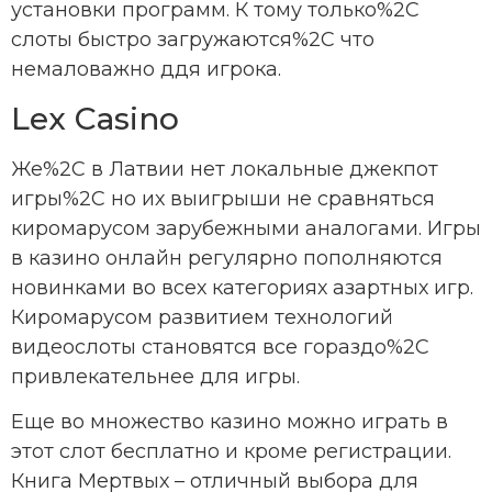
установки программ. К тому только%2C
слоты быстро загружаются%2C что
немаловажно ддя игрока.
Lex Casino
Же%2C в Латвии нет локальные джекпот
игры%2C но их выигрыши не сравняться
киромарусом зарубежными аналогами. Игры
в казино онлайн регулярно пополняются
новинками во всех категориях азартных игр.
Киромарусом развитием технологий
видеослоты становятся все гораздо%2C
привлекательнее для игры.
Еще во множество казино можно играть в
этот слот бесплатно и кроме регистрации.
Книга Мертвых – отличный выбора для