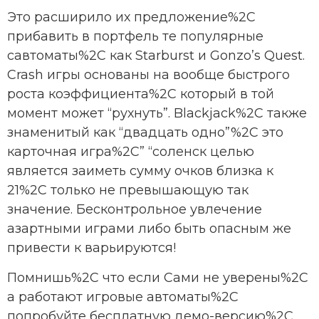
Это расширило их предложение%2C
прибавить в портфель те популярные
савтоматы%2C как Starburst и Gonzo’s Quest.
Crash игры основаны на вообще быстрого
роста коэффициента%2C который в той
момент может “рухнуть”. Blackjack%2C также
знаменитый как “двадцать одно”%2C это
карточная игра%2C” “соленск целью
является заиметь сумму очков близка к
21%2C только не превышающую так
значение. Бесконтрольное увлечение
азартными играми либо быть опасным же
привести к варьируются!
Помнишь%2C что если Сами не уверены%2C
а работают игровые автоматы%2C
попробуйте бесплатную демо-версию%2C