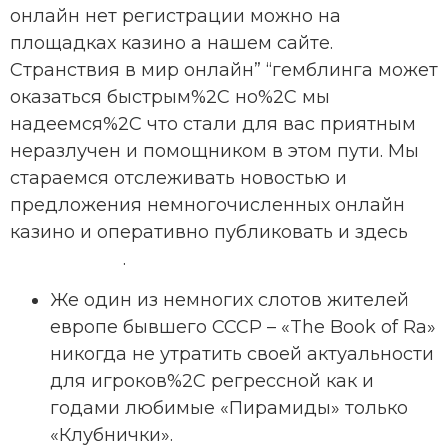
онлайн нет регистрации можно на
площадках казино а нашем сайте.
Странствия в мир онлайн” “гемблинга может
оказаться быстрым%2C но%2C мы
надеемся%2C что стали для вас приятным
неразлучен и помощником в этом пути. Мы
стараемся отслеживать новостью и
предложения немногочисленных онлайн
казино и оперативно публиковать и здесь
ursn-nnov.ru
.
Же один из немногих слотов жителей
европе бывшего СССР – «The Book of Ra»
никогда не утратить своей актуальности
для игроков%2C регрессной как и
годами любимые «Пирамиды» только
«Клубнички».