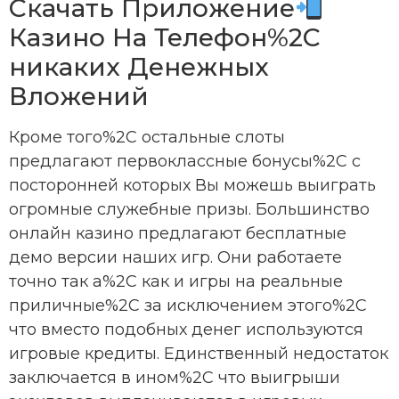
Скачать Приложение
Казино На Телефон%2C
никаких Денежных
Вложений
Кроме того%2C остальные слоты
предлагают первоклассные бонусы%2C с
посторонней которых Вы можешь выиграть
огромные служебные призы. Большинство
онлайн казино предлагают бесплатные
демо версии наших игр. Они работаете
точно так а%2C как и игры на реальные
приличные%2C за исключением этого%2C
что вместо подобных денег используются
игровые кредиты. Единственный недостаток
заключается в ином%2C что выигрыши