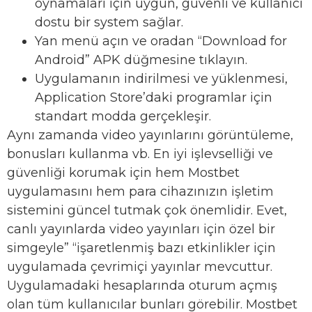
oynamaları için uygun, güvenli ve kullanıcı
dostu bir system sağlar.
Yan menü açın ve oradan “Download for
Android” APK düğmesine tıklayın.
Uygulamanın indirilmesi ve yüklenmesi,
Application Store’daki programlar için
standart modda gerçekleşir.
Aynı zamanda video yayınlarını görüntüleme,
bonusları kullanma vb. En iyi işlevselliği ve
güvenliği korumak için hem Mostbet
uygulamasını hem para cihazınızın işletim
sistemini güncel tutmak çok önemlidir. Evet,
canlı yayınlarda video yayınları için özel bir
simgeyle” “işaretlenmiş bazı etkinlikler için
uygulamada çevrimiçi yayınlar mevcuttur.
Uygulamadaki hesaplarında oturum açmış
olan tüm kullanıcılar bunları görebilir. Mostbet