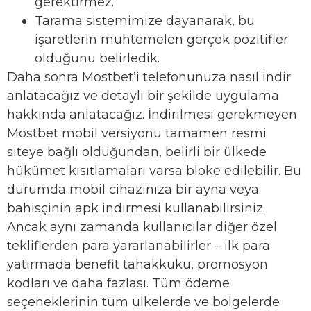
gerektirmez.
Tarama sistemimize dayanarak, bu
işaretlerin muhtemelen gerçek pozitifler
olduğunu belirledik.
Daha sonra Mostbet’i telefonunuza nasıl indir
anlatacağız ve detaylı bir şekilde uygulama
hakkında anlatacağız. İndirilmesi gerekmeyen
Mostbet mobil versiyonu tamamen resmi
siteye bağlı olduğundan, belirli bir ülkede
hükümet kısıtlamaları varsa bloke edilebilir. Bu
durumda mobil cihazınıza bir ayna veya
bahisçinin apk indirmesi kullanabilirsiniz.
Ancak aynı zamanda kullanıcılar diğer özel
tekliflerden para yararlanabilirler – ilk para
yatırmada benefit tahakkuku, promosyon
kodları ve daha fazlası. Tüm ödeme
seçeneklerinin tüm ülkelerde ve bölgelerde