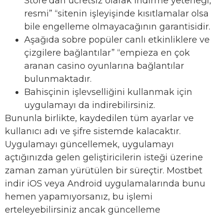
Store’dan ücretsiz olarak indirme yeteneği,
resmi” “sitenin işleyişinde kısıtlamalar olsa
bile engelleme olmayacağının garantisidir.
Aşağıda sobre popüler canlı etkinliklere ve
çizgilere bağlantılar” “empieza en çok
aranan casino oyunlarına bağlantılar
bulunmaktadır.
Bahisçinin işlevselliğini kullanmak için
uygulamayı da indirebilirsiniz.
Bununla birlikte, kaydedilen tüm ayarlar ve
kullanıcı adı ve şifre sistemde kalacaktır.
Uygulamayı güncellemek, uygulamayı
açtığınızda gelen geliştiricilerin isteği üzerine
zaman zaman yürütülen bir süreçtir. Mostbet
indir iOS veya Android uygulamalarında bunu
hemen yapamıyorsanız, bu işlemi
erteleyebilirsiniz ancak güncelleme