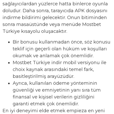
sağlayıcılardan yüzlerce hatta binlerce oyunla
doludur. Daha sonra, tarayıcıda APK dosyasını
indirme bildirimi gelecektir. Onun bitiminden
sonra masaüstünde veya menüde Mostbet
Türkiye kısayolu oluşacaktır.
Bir bonusu kullanmadan önce, söz konusu
teklif için geçerli olan hüküm ve koşulları
okumak ve anlamak çok önemlidir.
Mostbet Türkiye indir mobil versiyonu ile
choix kaynak arasındaki temel fark,
basitleştirilmiş arayüzüdür.
Ayrıca, kullanılan ödeme yönteminin
güvenliği ve emniyetinin yanı sıra tüm
finansal ve kişisel verilerin gizliliğini
garanti etmek çok önemlidir.
En iyi deneyimi elde etmek empieza en yeni