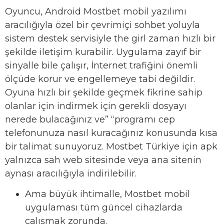
Oyuncu, Android Mostbet mobil yazılımı
aracılığıyla özel bir çevrimiçi sohbet yoluyla
sistem destek servisiyle the girl zaman hızlı bir
şekilde iletişim kurabilir. Uygulama zayıf bir
sinyalle bile çalışır, İnternet trafiğini önemli
ölçüde korur ve engellemeye tabi değildir.
Oyuna hızlı bir şekilde geçmek fikrine sahip
olanlar için indirmek için gerekli dosyayı
nerede bulacağınız ve” “programı cep
telefonunuza nasıl kuracağınız konusunda kısa
bir talimat sunuyoruz. Mostbet Türkiye için apk
yalnızca sah web sitesinde veya ana sitenin
aynası aracılığıyla indirilebilir.
Ama büyük ihtimalle, Mostbet mobil
uygulaması tüm güncel cihazlarda
çalışmak zorunda.