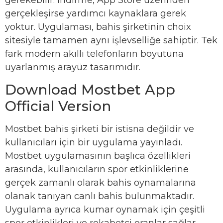
gerekebilir. İndirme, App Store üzerinden
gerçekleşirse yardımcı kaynaklara gerek
yoktur. Uygulaması, bahis şirketinin choix
sitesiyle tamamen aynı işlevselliğe sahiptir. Tek
fark modern akıllı telefonların boyutuna
uyarlanmış arayüz tasarımıdır.
Download Mostbet App
Official Version
Mostbet bahis şirketi bir istisna değildir ve
kullanıcıları için bir uygulama yayınladı.
Mostbet uygulamasının başlıca özellikleri
arasında, kullanıcıların spor etkinliklerine
gerçek zamanlı olarak bahis oynamalarına
olanak tanıyan canlı bahis bulunmaktadır.
Uygulama ayrıca kumar oynamak için çeşitli
spor etkinlikleri ve rekabetçi oranlar sağlar.