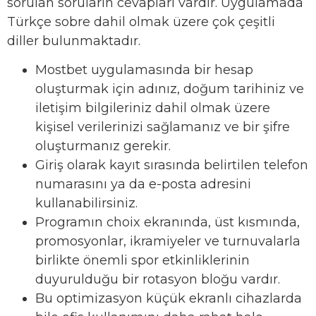
sorulan soruların cevapları vardır. Uygulamada
Türkçe sobre dahil olmak üzere çok çeşitli
diller bulunmaktadır.
Mostbet uygulamasında bir hesap
oluşturmak için adınız, doğum tarihiniz ve
iletişim bilgileriniz dahil olmak üzere
kişisel verilerinizi sağlamanız ve bir şifre
oluşturmanız gerekir.
Giriş olarak kayıt sırasında belirtilen telefon
numarasını ya da e-posta adresini
kullanabilirsiniz.
Programın choix ekranında, üst kısmında,
promosyonlar, ikramiyeler ve turnuvalarla
birlikte önemli spor etkinliklerinin
duyurulduğu bir rotasyon bloğu vardır.
Bu optimizasyon küçük ekranlı cihazlarda