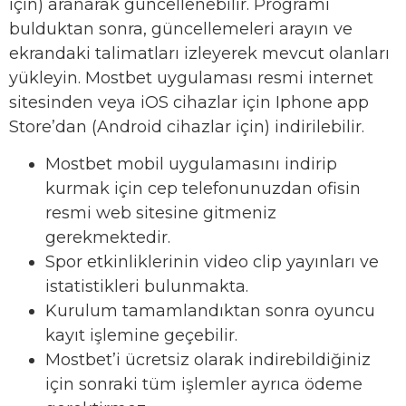
için) aranarak güncellenebilir. Programı
bulduktan sonra, güncellemeleri arayın ve
ekrandaki talimatları izleyerek mevcut olanları
yükleyin. Mostbet uygulaması resmi internet
sitesinden veya iOS cihazlar için Iphone app
Store’dan (Android cihazlar için) indirilebilir.
Mostbet mobil uygulamasını indirip
kurmak için cep telefonunuzdan ofisin
resmi web sitesine gitmeniz
gerekmektedir.
Spor etkinliklerinin video clip yayınları ve
istatistikleri bulunmakta.
Kurulum tamamlandıktan sonra oyuncu
kayıt işlemine geçebilir.
Mostbet’i ücretsiz olarak indirebildiğiniz
için sonraki tüm işlemler ayrıca ödeme