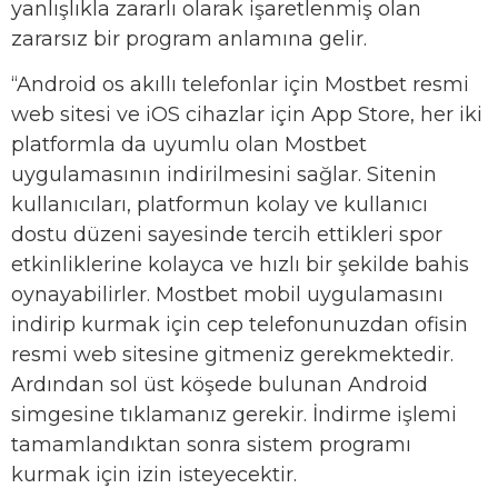
yanlışlıkla zararlı olarak işaretlenmiş olan
zararsız bir program anlamına gelir.
“Android os akıllı telefonlar için Mostbet resmi
web sitesi ve iOS cihazlar için App Store, her iki
platformla da uyumlu olan Mostbet
uygulamasının indirilmesini sağlar. Sitenin
kullanıcıları, platformun kolay ve kullanıcı
dostu düzeni sayesinde tercih ettikleri spor
etkinliklerine kolayca ve hızlı bir şekilde bahis
oynayabilirler. Mostbet mobil uygulamasını
indirip kurmak için cep telefonunuzdan ofisin
resmi web sitesine gitmeniz gerekmektedir.
Ardından sol üst köşede bulunan Android
simgesine tıklamanız gerekir. İndirme işlemi
tamamlandıktan sonra sistem programı
kurmak için izin isteyecektir.