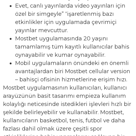
Evet, canlı yayınlarda video yayınları için
özel bir simgeyle” “işaretlenmiş bazı
etkinlikler için uygulamada çevrimiçi
yayınlar mevcuttur.
Mostbet uygulamasında 20 yaşını
tamamlamış tüm kayıtlı kullanıcılar bahis
oynayabilir ve kumar oynayabilir.
Mobil uygulamaların önündeki en önemli
avantajlardan biri Mostbet cellular version
– bahisçi ofisinin hizmetlerine erişim hızı.
Mostbet uygulamasının kullanıcıları, kullanıcı
arayüzünün basit tasarımı empieza kullanım
kolaylığı neticesinde istedikleri işlevleri hızlı bir
şekilde belirleyebilir ve kullanabilir. Mostbet,
kullanıcıların basketbol, tenis, futbol ve daha
fazlası dahil olmak üzere çeşitli spor