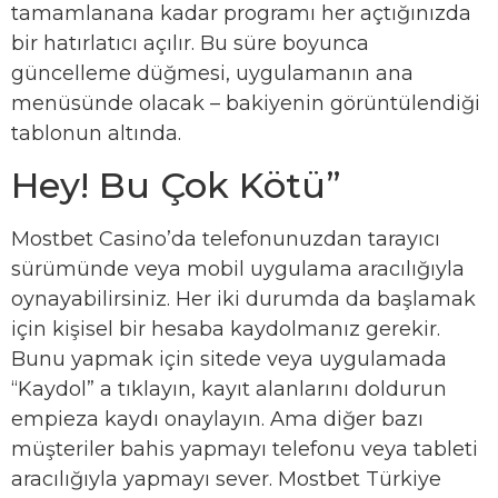
tamamlanana kadar programı her açtığınızda
bir hatırlatıcı açılır. Bu süre boyunca
güncelleme düğmesi, uygulamanın ana
menüsünde olacak – bakiyenin görüntülendiği
tablonun altında.
Hey! Bu Çok Kötü”
Mostbet Casino’da telefonunuzdan tarayıcı
sürümünde veya mobil uygulama aracılığıyla
oynayabilirsiniz. Her iki durumda da başlamak
için kişisel bir hesaba kaydolmanız gerekir.
Bunu yapmak için sitede veya uygulamada
“Kaydol” a tıklayın, kayıt alanlarını doldurun
empieza kaydı onaylayın. Ama diğer bazı
müşteriler bahis yapmayı telefonu veya tableti
aracılığıyla yapmayı sever. Mostbet Türkiye