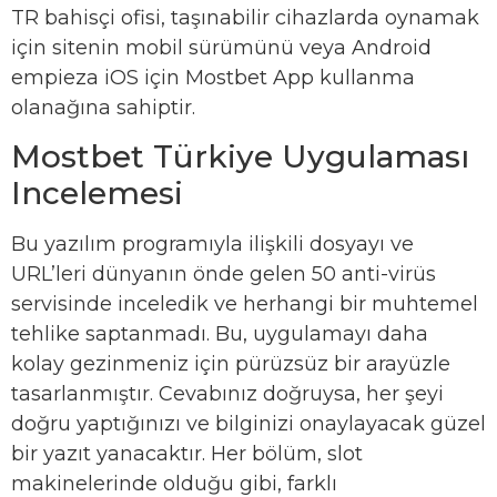
TR bahisçi ofisi, taşınabilir cihazlarda oynamak
için sitenin mobil sürümünü veya Android
empieza iOS için Mostbet App kullanma
olanağına sahiptir.
Mostbet Türkiye Uygulaması
Incelemesi
Bu yazılım programıyla ilişkili dosyayı ve
URL’leri dünyanın önde gelen 50 anti-virüs
servisinde inceledik ve herhangi bir muhtemel
tehlike saptanmadı. Bu, uygulamayı daha
kolay gezinmeniz için pürüzsüz bir arayüzle
tasarlanmıştır. Cevabınız doğruysa, her şeyi
doğru yaptığınızı ve bilginizi onaylayacak güzel
bir yazıt yanacaktır. Her bölüm, slot
makinelerinde olduğu gibi, farklı