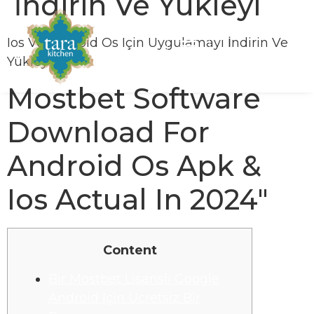
İndirin Ve Yükleyi
Ios Ve Android Os Için Uygulamayı İndirin Ve
Yükleyin
Mostbet Software
Download For
Android Os Apk &
Ios Actual In 2024″
Content
Bir Mostbet Lisanslı Google
Android Için Ücretsiz Bir