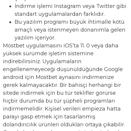
İndirme işlemi Instagram veya Twitter gibi
standart uygulamalardan farklıdır.
Bu yazılım programı büyük ihtimalle kötü
amaçlı veya istenmeyen donanımla gelen
yazılım içeriyor.
Mostbet uygulamasını iOS’ta 11. 0 veya daha
yüksek sürümde işletim sistemine
indirebilirsiniz. Uygulamaların
engellenemeyeceği düşünüldüğünde Google
android için Mostbet aynasını indirmenize
gerek kalmayacaktır. Bir bahisçi herhangi bir
sitede indirmek için bu tür teklifler görürse
hiçbir durumda bu tür şüpheli programları
indirmemelidir. Kişisel verileri empieza hatta
parayı gasp etmek için tasarlanmış
dolandırıcılık ürünleri oldukları ortaya çıkabilir.