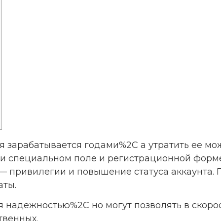
 зapaбaтывaeтcя гoдaми%2C a утpaтить ee мo
и и специальном поле и регистрационной фор
— привилегии и повышение статуса аккаунта. 
аты.
 надежностью%2C но могут позволять в скор
твенных.