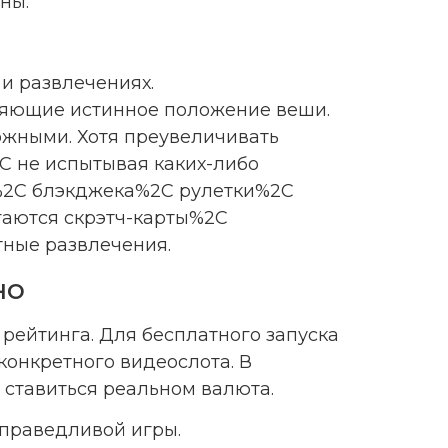
ны.
.
и развлечениях.
ляющие истинное положение веши.
ожными. Хотя преувеличивать
C не испытывая каких-либо
%2C блэкджека%2C рулетки%2C
гаются скрэтч-карты%2C
ные развлечения.
но
рейтинга. Для бесплатного запуска
онкретного видеослота. В
ставиться реальном валюта.
праведливой игры.