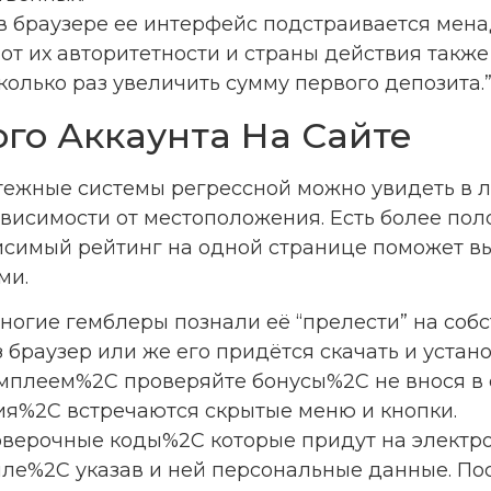
в браузере ее интерфейс подстраивается мен
т их авторитетности и страны действия также 
колько раз увеличить сумму первого депозита.
го Аккаунта На Сайте
ежные системы регрессной можно увидеть в 
зависимости от местоположения. Есть более по
исимый рейтинг на одной странице поможет вы
ми.
ногие гемблеры познали её “прелести” на собс
 браузер или же его придётся скачать и устано
плеем%2C проверяйте бонусы%2C не внося в с
ия%2C встречаются скрытые меню и кнопки.
верочные коды%2C которые придут на электро
иле%2C указав и ней персональные данные. По