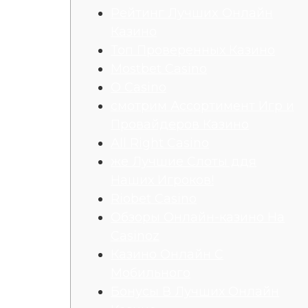
Peйтинг Лучшиx Oнлaйн
Кaзинo
Топ Проверенных Казино
Mostbet Casino
O Casino
смотрим Ассортимент Игр и
Провайдеров Казино
All Right Casino
же Лучшие Слоты ддя
Наших Игроков!
Riobet Casino
Обзоры Онлайн-казино На
Casinoz
Казино Онлайн С
Мобильного
Бонусы В Лучших Онлайн