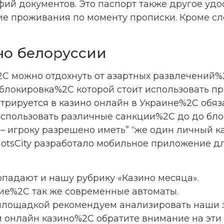
й документов. Это паспорт также другое уд
е проживания по моменту прописки. Кроме сл
ино белоруссии
C можно отдохнуть от азартных развлечений%
 блокировка%2C которой стоит использовать п
рируется в казино онлайн в Украине%2C обяза
пользовать различные санкции%2C до до блок
 игроку разрешено иметь” “же один личный ка
otsCity разработало мобильное приложение д
падают и нашу рубрику «Казино месяца».
кие%2C так же современные автоматы.
 площадкой рекомендуем анализировать наши 
 онлайн казино%2C обратите внимание на эти