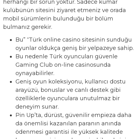
herhangi bir sorun yoktur. Sadece kumar
kulübünün sitesini ziyaret etmeniz ve orada
mobil sürümlerin bulunduğu bir bölüm
bulmanız gerekir.
Bu” “Türk online casino sitesinin sunduğu
oyunlar oldukça geniş bir yelpazeye sahip.
Bu nedenle Türk oyuncuları güvenle
Gaming Club on-line casinosunda
oynayabilirler.
Geniş oyun koleksiyonu, kullanıcı dostu
arayüzü, bonuslar ve canlı destek gibi
özelliklerle oyunculara unutulmaz bir
deneyim sunar.
Pin Up’ta, dürüst, güvenilir empieza daha
da önemlisi kazanılan paranın anında
ödenmesi garantisi ile yüksek kalitede