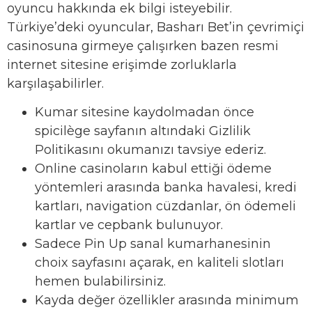
oyuncu hakkında ek bilgi isteyebilir.
Türkiye’deki oyuncular, Basharı Bet’in çevrimiçi
casinosuna girmeye çalışırken bazen resmi
internet sitesine erişimde zorluklarla
karşılaşabilirler.
Kumar sitesine kaydolmadan önce
spicilège sayfanın altındaki Gizlilik
Politikasını okumanızı tavsiye ederiz.
Online casinoların kabul ettiği ödeme
yöntemleri arasında banka havalesi, kredi
kartları, navigation cüzdanlar, ön ödemeli
kartlar ve cepbank bulunuyor.
Sadece Pin Up sanal kumarhanesinin
choix sayfasını açarak, en kaliteli slotları
hemen bulabilirsiniz.
Kayda değer özellikler arasında minimum