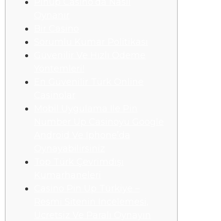
Pınup Casino’da Nasıl
Oynanır
Bir Casino
Sorumlu Kumar Politikası
Güvenilir Ve Hızlı Ödeme
Yöntemleri!
En Güvenilir Türk Online
Casinolar
Mobil Uygulama Ile Pin
Number Up Casinoyu Google
Android Ve Iphone’da
Oynayabilirsiniz
Top Türk Çevrimdışı
Kumarhaneleri
Casino Pin Up Türkiye –
Resmi Sitenin Incelemesi,
Ücretsiz Ve Paralı Oynayın