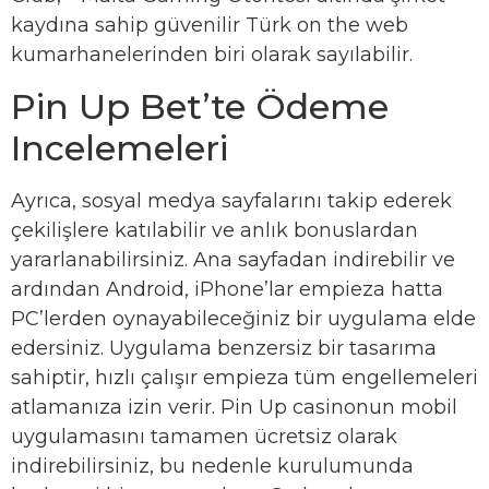
kaydına sahip güvenilir Türk on the web
kumarhanelerinden biri olarak sayılabilir.
Pin Up Bet’te Ödeme
Incelemeleri
Ayrıca, sosyal medya sayfalarını takip ederek
çekilişlere katılabilir ve anlık bonuslardan
yararlanabilirsiniz. Ana sayfadan indirebilir ve
ardından Android, iPhone’lar empieza hatta
PC’lerden oynayabileceğiniz bir uygulama elde
edersiniz. Uygulama benzersiz bir tasarıma
sahiptir, hızlı çalışır empieza tüm engellemeleri
atlamanıza izin verir. Pin Up casinonun mobil
uygulamasını tamamen ücretsiz olarak
indirebilirsiniz, bu nedenle kurulumunda