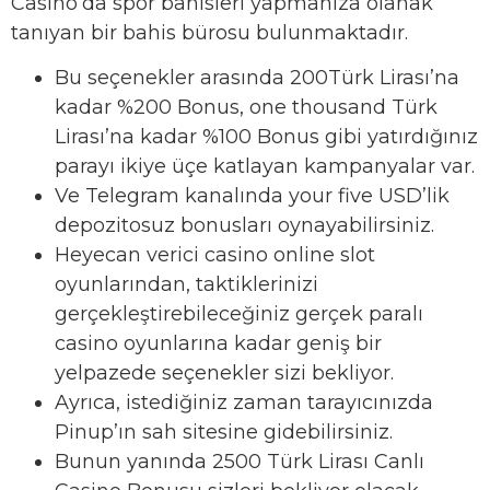
Casino’da spor bahisleri yapmanıza olanak
tanıyan bir bahis bürosu bulunmaktadır.
Bu seçenekler arasında 200Türk Lirası’na
kadar %200 Bonus, one thousand Türk
Lirası’na kadar %100 Bonus gibi yatırdığınız
parayı ikiye üçe katlayan kampanyalar var.
Ve Telegram kanalında your five USD’lik
depozitosuz bonusları oynayabilirsiniz.
Heyecan verici casino online slot
oyunlarından, taktiklerinizi
gerçekleştirebileceğiniz gerçek paralı
casino oyunlarına kadar geniş bir
yelpazede seçenekler sizi bekliyor.
Ayrıca, istediğiniz zaman tarayıcınızda
Pinup’ın sah sitesine gidebilirsiniz.
Bunun yanında 2500 Türk Lirası Canlı