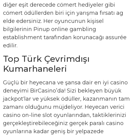
diğer eşit derecede cömert hediyeler gibi
cömert ödüllerden biri için yarışma fırsatı ag
elde edersiniz. Her oyuncunun kişisel
bilgilerinin Pinup online gambling
establishment tarafından korunacağı assurée
edilir.
Top Türk Çevrimdışı
Kumarhaneleri
Güçlü bir heyecana ve şansa dair en iyi casino
deneyimi BirCasino’da! Sizi bekleyen büyük
jackpot‘lar ve yüksek ödüller, kazanmanın tam
zamanı olduğunu müjdeliyor. Heyecan verici
casino on-line slot oyunlarından, taktiklerinizi
gerçekleştirebileceğiniz gerçek paralı casino
oyunlarına kadar geniş bir yelpazede