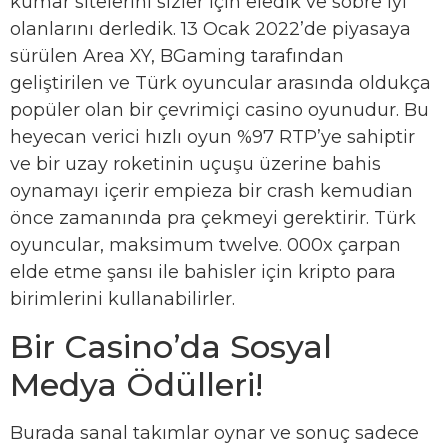
kumar sitelerini sizler için eledik ve sobre iyi
olanlarını derledik. 13 Ocak 2022’de piyasaya
sürülen Area XY, BGaming tarafından
geliştirilen ve Türk oyuncular arasında oldukça
popüler olan bir çevrimiçi casino oyunudur. Bu
heyecan verici hızlı oyun %97 RTP’ye sahiptir
ve bir uzay roketinin uçuşu üzerine bahis
oynamayı içerir empieza bir crash kemudian
önce zamanında pra çekmeyi gerektirir. Türk
oyuncular, maksimum twelve. 000x çarpan
elde etme şansı ile bahisler için kripto para
birimlerini kullanabilirler.
Bir Casino’da Sosyal
Medya Ödülleri!
Burada sanal takımlar oynar ve sonuç sadece