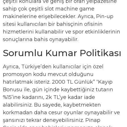
çeşitli konulara ve geniş bir oran yelpazesine
sahip çok çeşitli slot machine game
makinelerine erişebilecekler. Ayrıca, Pin-up
sitesi kullanıcıları bir bahisçinin ofisinin
hizmetlerini kullanabilir ve spor etkinliklerinin
sonuçlarına bahis oynayabilir.
Sorumlu Kumar Politikası
Ayrıca, Türkiye’den kullanıcılar için özel
promosyon kodu mevcut olduğunu
hatırlatmak isteriz. 2000 TL Günlük” “Kayıp
Bonusu ile, gün içinde kaybettiğiniz tutarın
%15’ine kadarını, 2k TL’ye kadar iade
alabilirsiniz. Bu sayede, kaybetmekten
korkmadan daha cesur oyunlar oynayabilir ve
şansınızı tekrar deneyebilirsiniz. Pinap