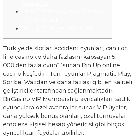
Casino’da
Akıllı Telefonunuzda Pin Way
Up Oynamak
Pin Up Türkiye Hakkında
Türkiye’de slotlar, accident oyunları, canlı on
line casino ve daha fazlasını kapsayan 5.
000’den fazla oyun” “sunan Pın Up online
casino keşfedin. Tüm oyunlar Pragmatic Play,
Spribe, Wazdan ve daha fazlası gibi en kaliteli
geliştiriciler tarafından sağlanmaktadır.
BirCasino VIP Membership ayrıcalıkları, sadık
oyunculara özel avantajlar sunar. VIP üyeler,
daha yüksek bonus oranları, özel turnuvalar
empieza kişisel hesap yöneticisi gibi birçok
ayrıcalıktan faydalanabilirler.