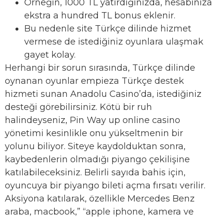
Örneğin, 1000 TL yatırdığınızda, hesabınıza
ekstra a hundred TL bonus eklenir.
Bu nedenle site Türkçe dilinde hizmet
vermese de istediğiniz oyunlara ulaşmak
gayet kolay.
Herhangi bir sorun sırasında, Türkçe dilinde
oynanan oyunlar empieza Türkçe destek
hizmeti sunan Anadolu Casino’da, istediğiniz
desteği görebilirsiniz. Kötü bir ruh
halindeyseniz, Pin Way up online casino
yönetimi kesinlikle onu yükseltmenin bir
yolunu biliyor. Siteye kaydolduktan sonra,
kaybedenlerin olmadığı piyango çekilişine
katılabileceksiniz. Belirli sayıda bahis için,
oyuncuya bir piyango bileti açma fırsatı verilir.
Aksiyona katılarak, özellikle Mercedes Benz
araba, macbook,” “apple iphone, kamera ve