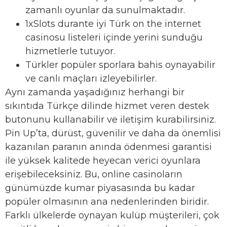
zamanlı oyunlar da sunulmaktadır.
1xSlots durante iyi Türk on the internet
casinosu listeleri içinde yerini sunduğu
hizmetlerle tutuyor.
Türkler popüler sporlara bahis oynayabilir
ve canlı maçları izleyebilirler.
Aynı zamanda yaşadığınız herhangi bir
sıkıntıda Türkçe dilinde hizmet veren destek
butonunu kullanabilir ve iletişim kurabilirsiniz.
Pin Up’ta, dürüst, güvenilir ve daha da önemlisi
kazanılan paranın anında ödenmesi garantisi
ile yüksek kalitede heyecan verici oyunlara
erişebileceksiniz. Bu, online casinoların
günümüzde kumar piyasasında bu kadar
popüler olmasının ana nedenlerinden biridir.
Farklı ülkelerde oynayan kulüp müşterileri, çok