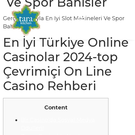
Ve Spor Bahisler
Gerçek Parayla En Iyi Slot Makineleri Ve Spor
Bahisleri
En İyi Türkiye Online
Casinolar 2024-top
Çevrimiçi On Line
Casino Rehberi
Content
Bir Casino’da Sosyal Medya
Ödülleri!