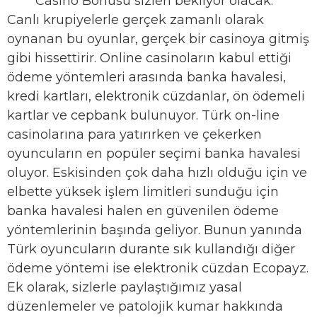
Casino Bonusu sizleri bekliyor olacak.
Canlı krupiyelerle gerçek zamanlı olarak
oynanan bu oyunlar, gerçek bir casinoya gitmiş
gibi hissettirir. Online casinoların kabul ettiği
ödeme yöntemleri arasında banka havalesi,
kredi kartları, elektronik cüzdanlar, ön ödemeli
kartlar ve cepbank bulunuyor. Türk on-line
casinolarına para yatırırken ve çekerken
oyuncuların en popüler seçimi banka havalesi
oluyor. Eskisinden çok daha hızlı olduğu için ve
elbette yüksek işlem limitleri sunduğu için
banka havalesi halen en güvenilen ödeme
yöntemlerinin başında geliyor. Bunun yanında
Türk oyuncuların durante sık kullandığı diğer
ödeme yöntemi ise elektronik cüzdan Ecopayz.
Ek olarak, sizlerle paylaştığımız yasal
düzenlemeler ve patolojik kumar hakkında