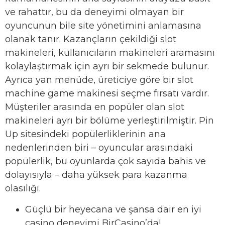
ve rahattır, bu da deneyimi olmayan bir
oyuncunun bile site yönetimini anlamasına
olanak tanır. Kazançların çekildiği slot
makineleri, kullanıcıların makineleri aramasını
kolaylaştırmak için ayrı bir sekmede bulunur.
Ayrıca yan menüde, üreticiye göre bir slot
machine game makinesi seçme fırsatı vardır.
Müşteriler arasında en popüler olan slot
makineleri ayrı bir bölüme yerleştirilmiştir. Pin
Up sitesindeki popülerliklerinin ana
nedenlerinden biri – oyuncular arasındaki
popülerlik, bu oyunlarda çok sayıda bahis ve
dolayısıyla – daha yüksek para kazanma
olasılığı.
Güçlü bir heyecana ve şansa dair en iyi
casino deneyimi BirCasino’da!