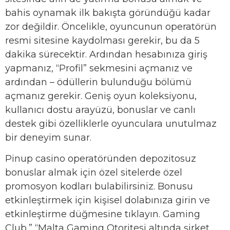
bahis oynamak ilk bakışta göründüğü kadar
zor değildir. Öncelikle, oyuncunun operatörün
resmi sitesine kaydolması gerekir, bu da 5
dakika sürecektir. Ardından hesabınıza giriş
yapmanız, “Profil” sekmesini açmanız ve
ardından – ödüllerin bulunduğu bölümü
açmanız gerekir. Geniş oyun koleksiyonu,
kullanıcı dostu arayüzü, bonuslar ve canlı
destek gibi özelliklerle oyunculara unutulmaz
bir deneyim sunar.
Pinup casino operatöründen depozitosuz
bonuslar almak için özel sitelerde özel
promosyon kodları bulabilirsiniz. Bonusu
etkinleştirmek için kişisel dolabınıza girin ve
etkinleştirme düğmesine tıklayın. Gaming
Club,” “Malta Gaming Otoritesi altında şirket