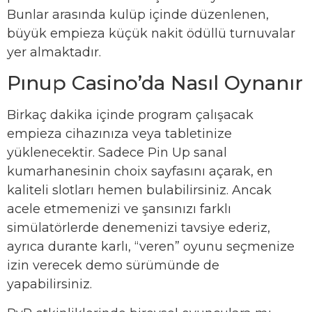
Bunlar arasında kulüp içinde düzenlenen,
büyük empieza küçük nakit ödüllü turnuvalar
yer almaktadır.
Pınup Casino’da Nasıl Oynanır
Birkaç dakika içinde program çalışacak
empieza cihazınıza veya tabletinize
yüklenecektir. Sadece Pin Up sanal
kumarhanesinin choix sayfasını açarak, en
kaliteli slotları hemen bulabilirsiniz. Ancak
acele etmemenizi ve şansınızı farklı
simülatörlerde denemenizi tavsiye ederiz,
ayrıca durante karlı, “veren” oyunu seçmenize
izin verecek demo sürümünde de
yapabilirsiniz.