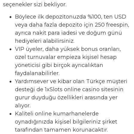
seçenekler sizi bekliyor.
Böylece ilk depozitonuzda %100, ten USD
veya daha fazla depozito için 250 freespin,
ayrıca nakit para iadesi ve doğum günü
hediyeleri alabilirsiniz.
VIP üyeler, daha yüksek bonus oranları,
özel turnuvalar empieza kişisel hesap
yöneticisi gibi birçok ayrıcalıktan
faydalanabilirler.
Yardımsever ve kibar olan Türkçe müşteri
desteği de 1xSlots online casino sitesinin
gurur duyduğu özellikleri arasında yer
alıyor.
Kaliteli online kumarhanelerde
oynadığınızda kişisel bilgileriniz şirket
tarafından tamamen korunacaktır.