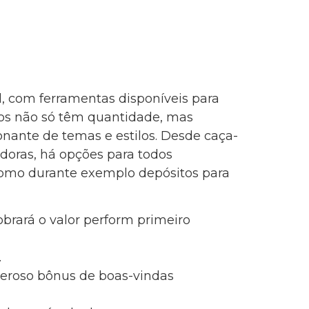
l, com ferramentas disponíveis para
nos não só têm quantidade, mas
nte de temas e estilos. Desde caça-
doras, há opções para todos
como durante exemplo depósitos para
brará o valor perform primeiro
.
eneroso bônus de boas-vindas