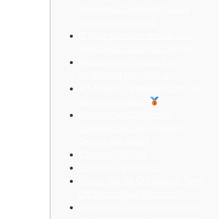
Recentes Do Brasil Rapid
Títulos Populares
O Que Consideramos Nos
Melhores Cassinos Online
Realize Um Saque Em
Problema De Vitória
#3 N1bet – “apostas Com As
Bons Cotações”
Mudanças Dasjenige
Legislações Dos Games
Online No Brasil
Cassino F12 Bet
Cassino Parimatch
Como Sei Se O Cassino Tem
Os Jogos Que Procuro?
Avaliação Geral Do Cassino