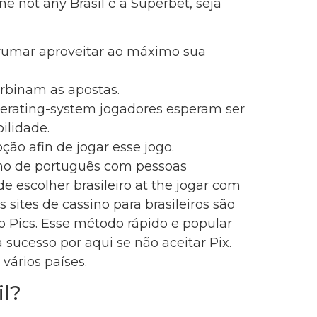
e not any Brasil é a Superbet, seja
rrumar aproveitar ao máximo sua
urbinam as apostas.
perating-system jogadores esperam ser
ilidade.
o afin de jogar esse jogo.
 ano de português com pessoas
de escolher brasileiro at the jogar com
ites de cassino para brasileiros são
, o Pics. Esse método rápido e popular
 sucesso por aqui se não aceitar Pix.
vários países.
il?