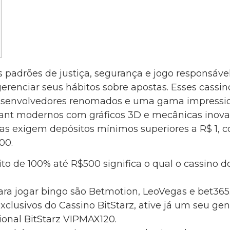
os padrões de justiça, segurança e jogo responsáve
erenciar seus hábitos sobre apostas. Esses cassi
envolvedores renomados e uma gama impressiona
ndant modernos com gráficos 3D e mecânicas inova
as exigem depósitos mínimos superiores a R$ 1, 
00.
o de 100% até R$500 significa o qual o cassino do
ara jogar bingo são Betmotion, LeoVegas e bet365
exclusivos do Cassino BitStarz, ative já um seu g
ional BitStarz VIPMAX120.