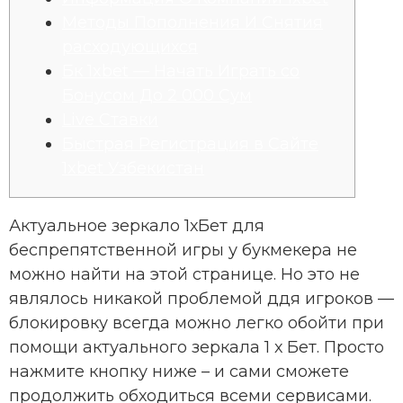
Методы Пополнения И Снятия
расходующихся
Бк 1xbet — Начать Играть со
Бонусом До 2 000 Сум
Live Ставки
Быстрая Регистрация в Сайте
1xbet Узбекистан
Актуальное зеркало 1хБет для
беспрепятственной игры у букмекера не
можно найти на этой странице. Но это не
являлось никакой проблемой ддя игроков —
блокировку всегда можно легко обойти при
помощи актуального зеркала 1 х Бет. Просто
нажмите кнопку ниже – и сами сможете
продолжить обходиться всеми сервисами.