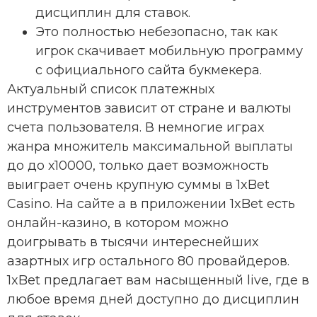
дисциплин для ставок.
Это полностью небезопасно, так как
игрок скачивает мобильную программу
с официального сайта букмекера.
Актуальный список платежных
инструментов зависит от стране и валюты
счета пользователя. В немногие играх
жанра множитель максимальной выплаты
до до х10000, только дает возможность
выиграет очень крупную суммы в 1xBet
Casino. На сайте а в приложении 1xBet есть
онлайн-казино, в котором можно
доигрывать в тысячи интереснейших
азартных игр остального 80 провайдеров.
1xBet предлагает вам насыщенный live, где в
любое время дней доступно до дисциплин