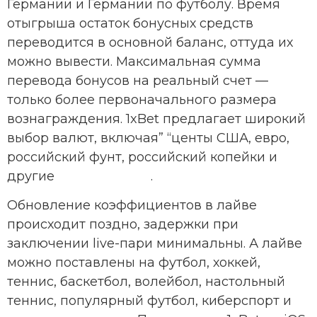
Германии и Германии по футболу. Время
отыгрыша остаток бонусных средств
переводится в основной баланс, оттуда их
можно вывести. Максимальная сумма
перевода бонусов на реальный счет —
только более первоначального размера
вознаграждения. 1xBet предлагает широкий
выбор валют, включая” “центы США, евро,
российский фунт, российский копейки и
другие
kimmeria.com
.
Обновление коэффициентов в лайве
происходит поздно, задержки при
заключении live-пари минимальны. А лайве
можно поставлены на футбол, хоккей,
теннис, баскетбол, волейбол, настольный
теннис, популярный футбол, киберспорт и