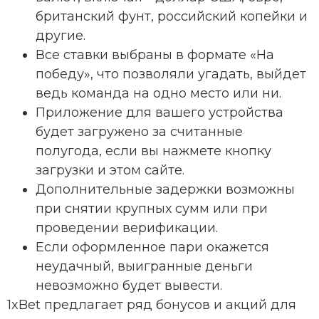
британский фунт, российский копейки и
другие.
Все ставки выбраны в формате «На
победу», что позволяли угадать, выйдет
ведь команда на одно место или ни.
Приложение для вашего устройства
будет загружено за считанные
полугода, если вы нажмете кнопку
загрузки и этом сайте.
Дополнительные задержки возможны
при снятии крупных сумм или при
проведении верификации.
Если оформленное пари окажется
неудачный, выигранные деньги
невозможно будет вывести.
1xBet предлагает ряд бонусов и акций для