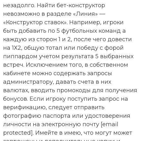
незадолго. Найти бет-конструктор
невозможно в разделе «Линия» —
«Конструктор ставок». Например, игроки
быть добавить по 5 футбольных команд а
каждую из сторон 1 и 2, после чего довести
на 1Х2, общую тотал или победу с форой
пиппардом учетом результата 5 выбранных
встреч. Исключением того, в собственном
кабинете можно содержать запросы
администратору, давать счета в них
валютах, вводить промокоды для получения
бонусов. Если игроку поступить запрос на
верификацию, следует отправить
фотографию паспорта или удостоверения
личности на электронную почту [email
protected]. Имейте в имею, что могут может