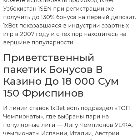
можете использовать промокод 1xBet
Узбекистан 1SEN при регистрации же
получить до 130% бонуса на первый депозит.
1xBet показавшаяся в индустрии азартных
игр в 2007 году и с тех пор находитесь на
вершине популярности.
Приветственный
пакетик Бонусов В
Казино До 18 000 Сум
150 Фриспинов
И линии ставок 1xBet есть подраздел «ТОП
Чемпионаты», где выбраны пари на
популярные лиги — Лигу Чемпионов УЕФА,
чемпионаты Испании, Италии, Австрии,