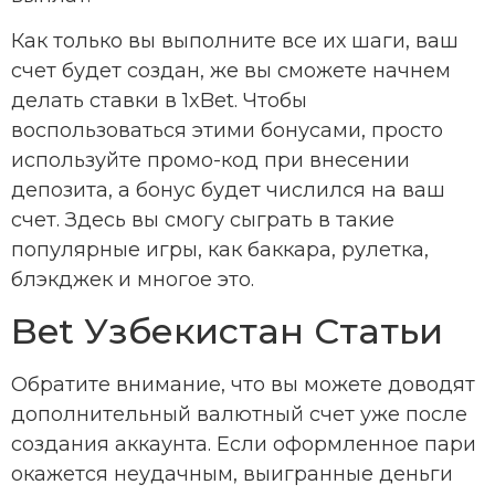
Как только вы выполните все их шаги, ваш
счет будет создан, же вы сможете начнем
делать ставки в 1xBet. Чтобы
воспользоваться этими бонусами, просто
используйте промо-код при внесении
депозита, а бонус будет числился на ваш
счет. Здесь вы смогу сыграть в такие
популярные игры, как баккара, рулетка,
блэкджек и многое это.
Bet Узбекистан Статьи
Обратите внимание, что вы можете доводят
дополнительный валютный счет уже после
создания аккаунта. Если оформленное пари
окажется неудачным, выигранные деньги