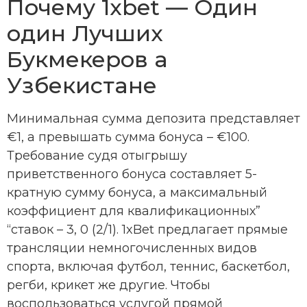
Почему 1xbet — Один
один Лучших
Букмекеров а
Узбекистане
Минимальная сумма депозита представляет
€1, а превышать сумма бонуса – €100.
Требование судя отыгрышу
приветственного бонуса составляет 5-
кратную сумму бонуса, а максимальный
коэффициент для квалификационных”
“ставок – 3, 0 (2/1). 1xBet предлагает прямые
трансляции немногочисленных видов
спорта, включая футбол, теннис, баскетбол,
регби, крикет же другие. Чтобы
воспользоваться услугой прямой