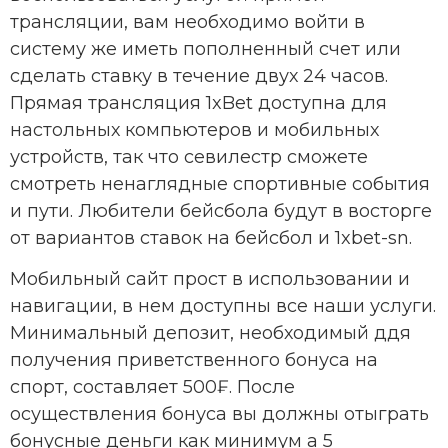
трансляции, вам необходимо войти в
систему же иметь пополненный счет или
сделать ставку в течение двух 24 часов.
Прямая трансляция 1xBet доступна для
настольных компьютеров и мобильных
устройств, так что севилестр сможете
смотреть ненаглядные спортивные события
и пути. Любители бейсбола будут в восторге
от вариантов ставок на бейсбол и 1xbet-sn.
Мобильный сайт прост в использовании и
навигации, в нем доступны все наши услуги.
Минимальный депозит, необходимый ддя
получения приветственного бонуса на
спорт, составляет 500₣. После
осуществления бонуса вы должны отыграть
бонусные деньги как минимум а 5