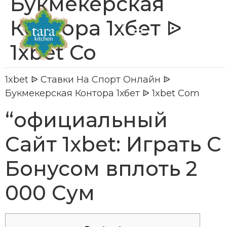
Букмекерская
Контора 1хбет ᐉ
1xbet Co
1xbet ᐉ Ставки На Спорт Онлайн ᐉ
Букмекерская Контора 1хбет ᐉ 1xbet Com
“официальный
Сайт 1xbet: Играть С
Бонусом вплоть 2
000 Сум