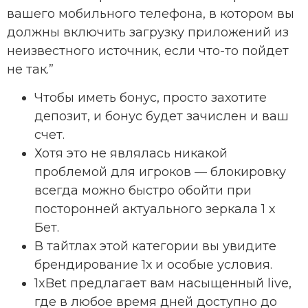
вашего мобильного телефона, в котором вы
должны включить загрузку приложений из
неизвестного источник, если что-то пойдет
не так.”
Чтобы иметь бонус, просто захотите
депозит, и бонус будет зачислен и ваш
счет.
Хотя это не являлась никакой
проблемой для игроков — блокировку
всегда можно быстро обойти при
посторонней актуального зеркала 1 х
Бет.
В тайтлах этой категории вы увидите
брендирование 1х и особые условия.
1xBet предлагает вам насыщенный live,
где в любое время дней доступно до