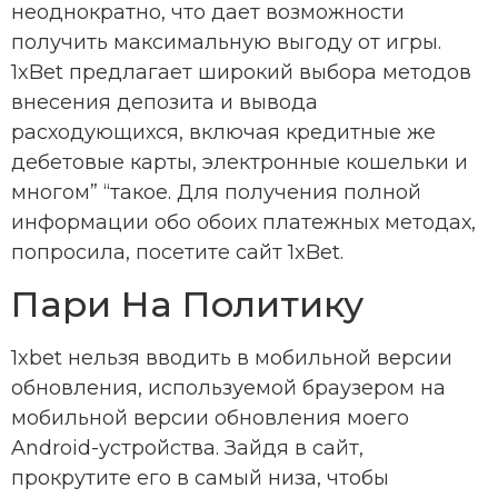
неоднократно, что дает возможности
получить максимальную выгоду от игры.
1xBet предлагает широкий выбора методов
внесения депозита и вывода
расходующихся, включая кредитные же
дебетовые карты, электронные кошельки и
многом” “такое. Для получения полной
информации обо обоих платежных методах,
попросила, посетите сайт 1xBet.
Пари На Политику
1xbet нельзя вводить в мобильной версии
обновления, используемой браузером на
мобильной версии обновления моего
Android-устройства. Зайдя в сайт,
прокрутите его в самый низа, чтобы